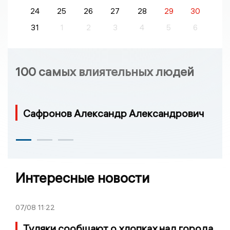
24
25
26
27
28
29
30
31
1
2
3
4
5
6
100 самых влиятельных людей
Сафронов Александр Александрович
Интересные новости
07/08
11:22
Туляки сообщают о хлопках над города