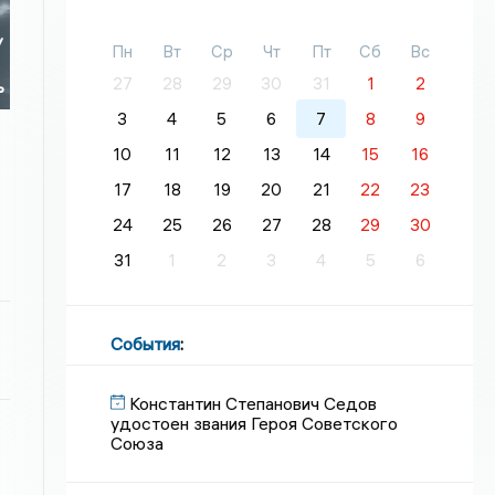
У
Пн
Вт
Ср
Чт
Пт
Сб
Вс
27
28
29
30
31
1
2
ь
3
4
5
6
7
8
9
10
11
12
13
14
15
16
17
18
19
20
21
22
23
24
25
26
27
28
29
30
31
1
2
3
4
5
6
События
:
Константин Степанович Седов
удостоен звания Героя Советского
Союза