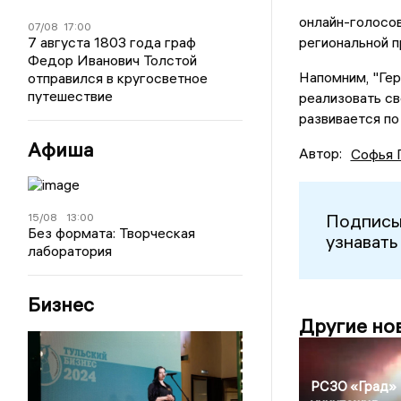
онлайн-голосов
07/08
17:00
7 августа 1803 года граф
региональной п
Федор Иванович Толстой
Напомним, "Гер
отправился в кругосветное
путешествие
реализовать св
развивается по
Афиша
Автор:
Софья 
Подписы
15/08
13:00
Без формата: Творческая
узнавать
лаборатория
Бизнес
Другие но
РСЗО «Град»