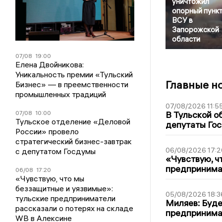
уничтожил
опорный пунк
ВСУ в
Запорожской
области
07/08
19:00
Елена Двойникова:
Уникальность премии «Тульский
Главные н
Бизнес» — в преемственности
промышленных традиций
07/08/2026 11:5
07/08
10:00
В Тульской о
Тульское отделение «Деловой
депутаты Гос
России» провело
стратегический бизнес-завтрак
06/08/2026 17:2
с депутатом Госдумы
«Чувствую, ч
предпринимат
06/08
17:20
«Чувствую, что мы
беззащитные и уязвимые»:
05/08/2026 18:3
тульские предприниматели
Миляев: Буде
рассказали о потерях на складе
предпринима
WB в Алексине