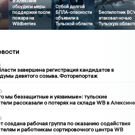
В Алексине
т
обсудили меры
Отбой долгой
поддержки после
БПЛА-опасности
Беспилотник ВС
пожара на
объявили в
атаковал ночью
Wildberries
Тульской области
Тульскую област
овости
5
бласти завершена регистрация кандидатов в
думы девятого созыва. Фоторепортаж
0
то мы беззащитные и уязвимые»: тульские
ели рассказали о потерях на складе WB в Алексине
6
т создана рабочая группа по оказанию содействия
телям и работникам сортировочного центра WB