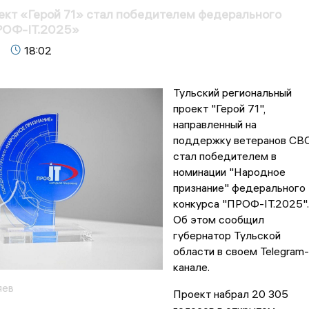
ект «Герой 71» стал победителем федерального
РОФ-IT.2025»
18:02
Тульский региональный
проект "Герой 71",
направленный на
поддержку ветеранов СВО
стал победителем в
номинации "Народное
признание" федерального
конкурса "ПРОФ-IT.2025".
Об этом сообщил
губернатор Тульской
области в своем Telegram-
канале.
яев
Проект набрал 20 305