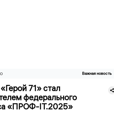
Важная новость
ВО
«Герой 71» стал
телем федерального
са «ПРОФ-IT.2025»