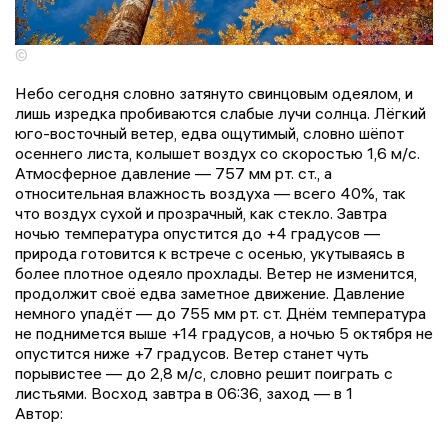
©
Небо сегодня словно затянуто свинцовым одеялом, и
лишь изредка пробиваются слабые лучи солнца. Лёгкий
юго-восточный ветер, едва ощутимый, словно шёпот
осеннего листа, колышет воздух со скоростью 1,6 м/с.
Атмосферное давление — 757 мм рт. ст., а
относительная влажность воздуха — всего 40%, так
что воздух сухой и прозрачный, как стекло. Завтра
ночью температура опустится до +4 градусов —
природа готовится к встрече с осенью, укутываясь в
более плотное одеяло прохлады. Ветер не изменится,
продолжит своё едва заметное движение. Давление
немного упадёт — до 755 мм рт. ст. Днём температура
не поднимется выше +14 градусов, а ночью 5 октября не
опустится ниже +7 градусов. Ветер станет чуть
порывистее — до 2,8 м/с, словно решит поиграть с
листьями. Восход завтра в 06:36, заход — в 1
Автор: