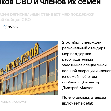
ков СВО и членов их семей
жден региональный стандарт мер поддержки
ей бойцов СВО
19:35
2 октября утвержден
региональный стандарт
мер поддержки
работодателями
участников специальной
военной операции и члено
их семей - об этом
сообщил губернатор
Дмитрий Миляев.
По его словам, стандарт
льные новости"
включает в себя: