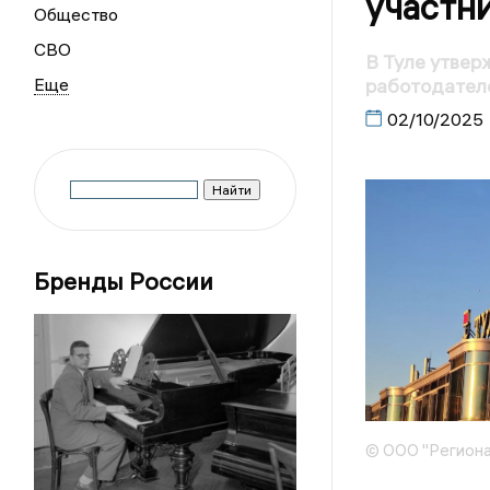
участни
Общество
СВО
В Туле утвер
работодател
02/10/2025
Бренды России
© ООО "Региона