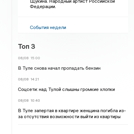
Щукина. Народный артист Российской
Федерации.
События недели
Топ 3
08/08
15:00
В Туле снова начал пропадать бензин
08/08
14:21
Соцсети: над Тулой слышны громкие хлопки
08/08
10:40
В Туле запертая в квартире женщина погибла из-
за отсутствия возможности выйти из квартиры