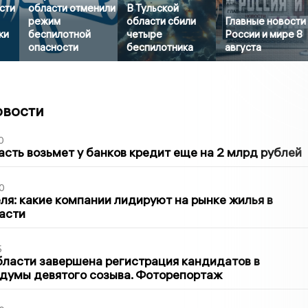
сти
области отменили
В Тульской
режим
области сбили
Главные новости
ки
беспилотной
четыре
России и мире 8
опасности
беспилотника
августа
овости
0
асть возьмет у банков кредит еще на 2 млрд рублей
0
ля: какие компании лидируют на рынке жилья в
асти
5
бласти завершена регистрация кандидатов в
думы девятого созыва. Фоторепортаж