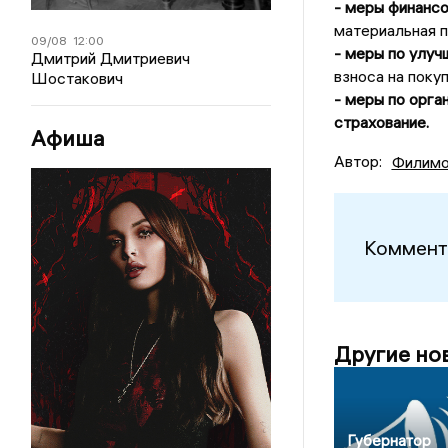
- меры финанс
материальная 
09/08
12:00
- меры по улу
Дмитрий Дмитриевич
взноса на поку
Шостакович
- меры по орга
страхование.
Афиша
Автор:
Филимо
Коммент
Другие но
Губернатор