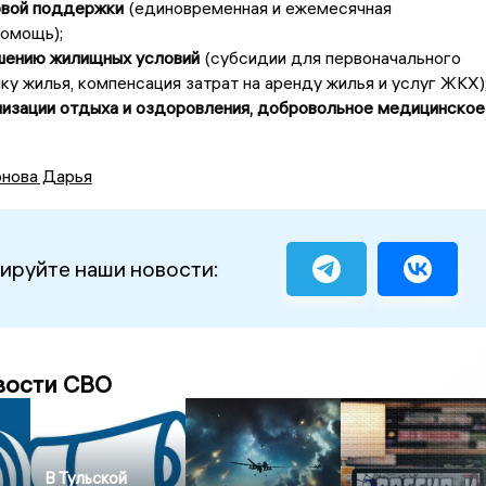
овой поддержки
(единовременная и ежемесячная
помощь);
чшению жилищных условий
(субсидии для первоначального
пку жилья, компенсация затрат на аренду жилья и услуг ЖКХ)
низации отдыха и оздоровления, добровольное медицинское
нова Дарья
ируйте наши новости:
вости СВО
В Тульской