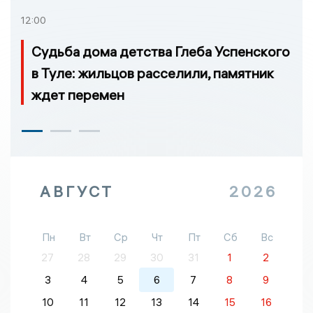
12:00
Судьба дома детства Глеба Успенского
в Туле: жильцов расселили, памятник
ждет перемен
АВГУСТ
2026
Пн
Вт
Ср
Чт
Пт
Сб
Вс
27
28
29
30
31
1
2
3
4
5
6
7
8
9
10
11
12
13
14
15
16