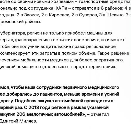
есте со своими новыми хозяевами – транспортные средства
онально под сотрудника ФАПа – отправятся в 8 районов: 4 в
родицк, 2 в Заокск, 2 в Киреевск, 2 в Суворов, 3 в Щекино, 3 
фремовский районы.
убернатора, регион не только приобрел машины для
еры здравоохранения в сельских поселениях, но и может
чтобы они получили водительские права: региональное
компенсирует эти затраты в полном объеме. Такое решение
спечением мобильности медиков для более оперативного
инской помощи в отдаленных от города территориях.
ся, чтобы наши сотрудники первичного медицинского
ее добирались до пациентов, меньше времени и усилий
дорогу. Подобная закупка автомобилей проводится в
первый раз. С 2013 года регион в рамках указанной
акупил 206 аналогичных автомобилей»
, – отметил
 Дмитрий Миляев.