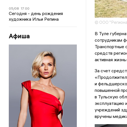
05/08
17:00
Сегодня - день рождения
художника Ильи Репина
© ООО "Региона
В Туле губерна
Афиша
сотрудникам ф
Транспортные 
средств регио
активная жизнь
За счет средст
«Продолжитель
и фельдшерско
повышенной пр
в Тульскую обл
эксплуатацию 
учреждений здр
вручены медик