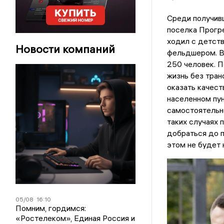
Среди получив
поселка Прогре
ходил с детств
Новости компаний
фельдшером. В
250 человек. П
жизнь без тра
оказать качест
населенном пун
самостоятельно
таких случаях 
добраться до п
этом не будет
05/08
16:10
Помним, гордимся:
«Ростелеком», Единая Россия и