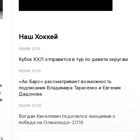
Наш Хоккей
05/08
21:31
Кубок КХЛ отправится в тур по девяти округам
05/08
21:01
«Ак Барс» рассматривает возможность
х
подписания Владимира Тарасенко и Евгения
й
Дадонова
е
05/08
21:00
Богдан Киселевич поделился эмоциями о
победе на Олимпиаде-2018