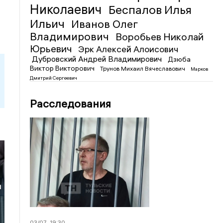
Николаевич
Беспалов Илья
Ильич
Иванов Олег
Владимирович
Воробьев Николай
Юрьевич
Эрк Алексей Алоисович
Дубровский Андрей Владимирович
Дзюба
Виктор Викторович
Трунов Михаил Вячеславович
Марков
Дмитрий Сергеевич
Расследования
и
ц
03/07
19:30