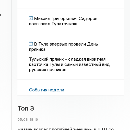
в
Михаил Григорьевич Сидоров
возглавил Тулаточмаш
В Туле впервые провели День
пряника
Тульский пряник - сладкая визитная
карточка Тулы и самый известный вид
русских пряников.
События недели
Топ 3
05/08
18:16
Назван возраст погибшей женщины в ДТП со