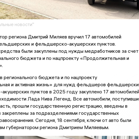
льные новости"
тор региона Дмитрий Миляев вручил 17 автомобилей
ельдшерских и фельдшерско-акушерских пунктов.
средства были закуплены под нужды медработников за счет
нального бюджета и по нацпроекту «Продолжительная и
».
в регионального бюджета и по нацпроекту
ная и активная жизнь» для нужд фельдшеров фельдшерски
-акушерских пунктов в 2025 году закуплено 17 автомобиле
оходимости Лада Нива Легенд. Все автомобили, поступивши
асть, прошли государственную регистрацию, введены в
и закреплены за подразделениями государственных
авоохранения. Сегодня, 18 сентября, ключи от авто были
ам губернатором региона Дмитрием Миляевым.