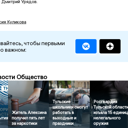
 Дмитрий Урядов.
сия Куликова
вайтесь, чтобы первыми
 о важном:
вости Общество
Тульские
Росгвардия
школьники смогут
Тульской област
Житель Алексина
работать в
изъяла 15 едини
ытия
получил пять лет
выходные и
нелегального
за наркотики
праздники
оружия