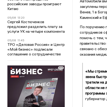
Автомобили вм
российские заводы проиграют
закуплены перс
Китаю
Венев, 1 в Бого
Каменский и Е
05/08
13:20
Сергей Костюченков
предложил разделить плату за
По поручению г
услуги УК на четыре компонента
сотрудников сф
помочь с тем, 
05/08
11:45
правительство 
ТРО «Деловая Россия» и Центр
связано с обе
«Мой бизнес» подписали
соглашение о сотрудничестве
оказания медиц
«Мы стремим
звена быстр
тратили на 
области не 
программы з
губернатор