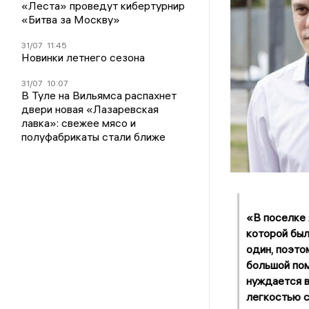
«Леста» проведут кибертурнир
«Битва за Москву»
31/07
11:45
Новинки летнего сезона
31/07
10:07
В Туле на Вильямса распахнет
двери новая «Лазаревская
лавка»: свежее мясо и
полуфабрикаты стали ближе
«В поселке 
которой был
один, поэто
большой пом
нуждается в
легкостью с