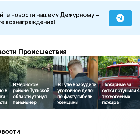
йте новости нашему Дежурному –
е вознаграждение!
вости Происшествия
В Чернском
В Туле возбудили
Пожарные за
о в
районе Тульской
уголовное дело
сутки потушили 4
нка
области утонул
по факту гибели
техногенных
сти
пенсионер
женщины
пожара
овости