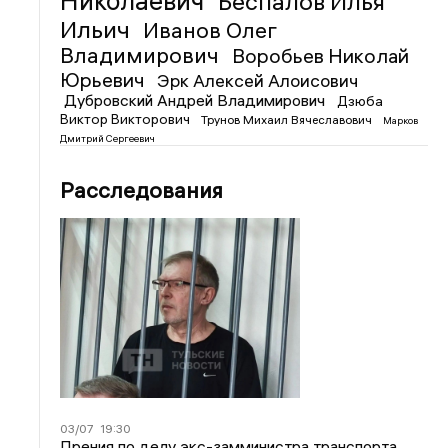
Николаевич
Беспалов Илья
Ильич
Иванов Олег
Владимирович
Воробьев Николай
Юрьевич
Эрк Алексей Алоисович
Дубровский Андрей Владимирович
Дзюба
Виктор Викторович
Трунов Михаил Вячеславович
Марков
Дмитрий Сергеевич
Расследования
03/07
19:30
Прения по делу экс-замминистра транспорта