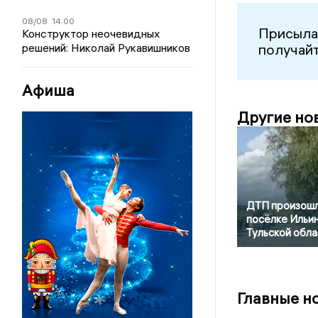
08/08
14:00
Присыла
Конструктор неочевидных
решений: Николай Рукавишников
получайт
Афиша
Другие но
ДТП произошл
посёлке Ильи
Тульской обла
Главные н