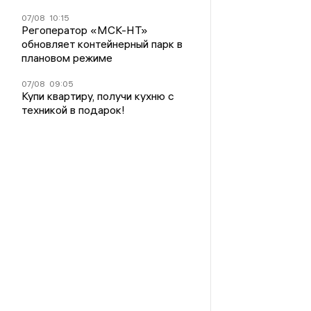
07/08
10:15
Регоператор «МСК-НТ»
обновляет контейнерный парк в
плановом режиме
07/08
09:05
Купи квартиру, получи кухню с
техникой в подарок!