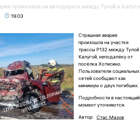
рия произошла на автодороге между Тулой и Калуго
19:03
Страшная авария
произошла на участке
трассы P132 между Тулой
Калугой, неподалёку от
посёлка Хотисино.
Пользователи социальных
сетей сообщают как
минимум о двух погибших.
Подробности в настоящий
момент уточняются.
Автор:
Стас Мазов