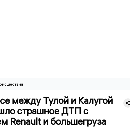
оисшествия
се между Тулой и Калугой
шло страшное ДТП с
м Renault и большегруза