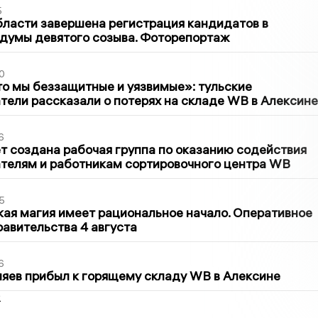
5
бласти завершена регистрация кандидатов в
думы девятого созыва. Фоторепортаж
0
то мы беззащитные и уязвимые»: тульские
ели рассказали о потерях на складе WB в Алексине
6
т создана рабочая группа по оказанию содействия
телям и работникам сортировочного центра WB
5
кая магия имеет рациональное начало. Оперативное
авительства 4 августа
6
яев прибыл к горящему складу WB в Алексине
2