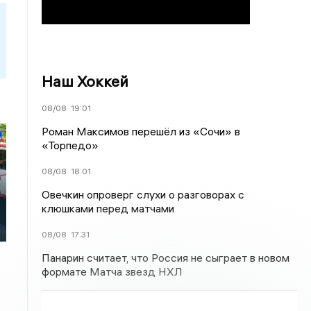
Наш Хоккей
08/08
19:01
Роман Максимов перешёл из «Сочи» в
«Торпедо»
08/08
18:01
Овечкин опроверг слухи о разговорах с
клюшками перед матчами
08/08
17:31
Панарин считает, что Россия не сыграет в новом
формате Матча звезд НХЛ