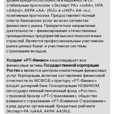
уровня кредитоспособности и надежности со
стабильным прогнозом: «Эксперт РА» «ruАА», НРА
«АА|ru|», АКРА «АА- (RU)» и «НКР» АА-.ru с
позитивным прогнозом. Предоставляет полный
спектр банковских услуг во всех сегментах
финансового рынка. Приоритетное направление
деятельности – финансирование отечественных
промышленных предприятий высокотехнологичных
отраслей. Является профессиональным участником
рынка ценных бумаг и участником системы
страхования вкладов.
Холдинг «РТ-Финанс»
консолидирует все
финансовые активы
Государственной корпорации
Ростех
и является центром компетенции финансовых
услуг Корпорации, включая составление финансовой
отчетности по МСФО.В структуру «РТ-Финанс»
входят дочерний банк Госкорпорации НОВИКОМ,
негосударственный пенсионный фонд «Ростех»,
страховой брокер «РТ-Страхование», общество
взаимного страхования «РТ-Взаимное Страхование»
и ряд других организаций. Кредитные рейтинги:
Эксперт-РА: ruAAA, АКРА: AA(RU).