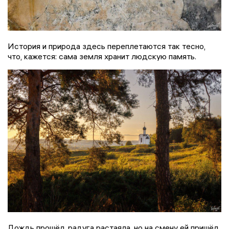
История и природа здесь переплетаются так тесно,
что, кажется: сама земля хранит людскую память.
Дождь прошёл, радуга растаяла, но на смену ей пришёл