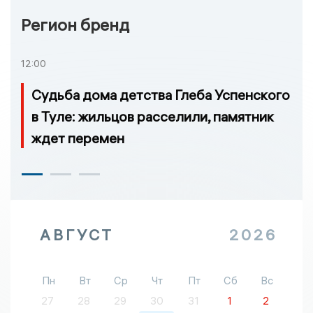
Регион бренд
12:00
Судьба дома детства Глеба Успенского
в Туле: жильцов расселили, памятник
ждет перемен
АВГУСТ
2026
Пн
Вт
Ср
Чт
Пт
Сб
Вс
27
28
29
30
31
1
2