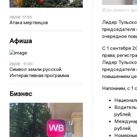
© из личного а
06/08
17:00
Лидер Тульско
Атака мертвецов
председателя 
очередное пов
Афиша
С 1 сентября 2
права, регистр
Лидер Тульско
28/08
17:00
председателя
Символ земли русской.
Интерактивная программа
повышением це
Напомним, с 1 
Бизнес
Националь
Водительс
рублей;
Междунар
рублей;
Номерные 