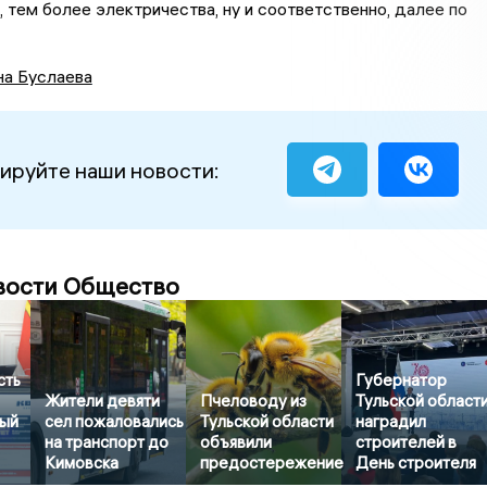
, тем более электричества, ну и соответственно, далее по
на Буслаева
ируйте наши новости:
вости Общество
сть
Губернатор
Жители девяти
Пчеловоду из
Тульской област
ый
сел пожаловались
Тульской области
наградил
на транспорт до
объявили
строителей в
Кимовска
предостережение
День строителя