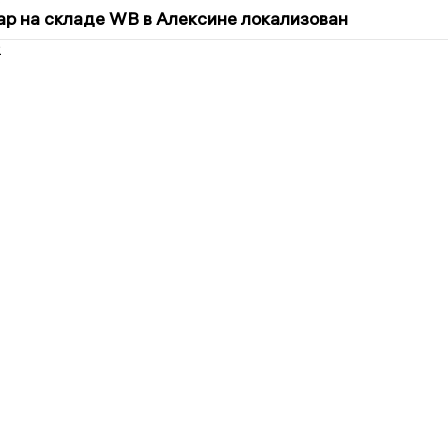
5
р на складе WB в Алексине локализован
2