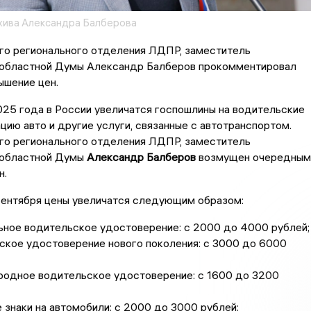
рхива Александра Балберова
го регионального отделения ЛДПР, заместитель
областной Думы Александр Балберов прокомментировал
ышение цен.
025 года в России увеличатся госпошлины на водительские
ацию авто и другие услуги, связанные с автотранспортом.
го регионального отделения ЛДПР, заместитель
 областной Думы
Александр Балберов
возмущен очередным
н.
сентября цены увеличатся следующим образом:
ное водительское удостоверение: с 2000 до 4000 рублей;
кое удостоверение нового поколения: с 3000 до 6000
одное водительское удостоверение: с 1600 до 3200
знаки на автомобили: с 2000 до 3000 рублей;