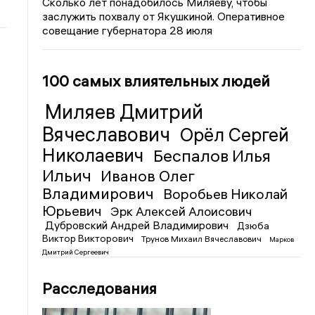
Сколько лет понадобилось Миляеву, чтобы
заслужить похвалу от Якушкиной. Оперативное
совещание губернатора 28 июля
100 самых влиятельных людей
Миляев Дмитрий
Вячеславович
Орёл Сергей
Николаевич
Беспалов Илья
Ильич
Иванов Олег
Владимирович
Воробьев Николай
Юрьевич
Эрк Алексей Алоисович
Дубровский Андрей Владимирович
Дзюба
Виктор Викторович
Трунов Михаил Вячеславович
Марков
Дмитрий Сергеевич
Расследования