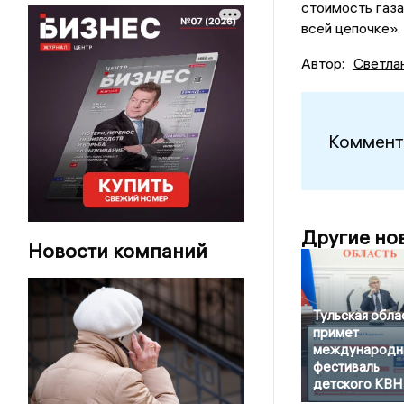
стоимость газа
всей цепочке».
Автор:
Светла
Коммент
Другие но
Новости компаний
Тульская обла
примет
международн
фестиваль
детского КВН