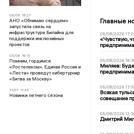
06/08
18:27
Главные н
АНО «Обнимаю сердцем»
запустила связь на
инфраструктуре Билайна для
06/08/2026 17:2
поддержки инклюзивных
«Чувствую, ч
проектов
предпринимат
05/08
16:10
05/08/2026 18:3
Помним, гордимся:
Миляев: Буде
«Ростелеком», Единая Россия и
предпринима
«Леста» проведут кибертурнир
«Битва за Москву»
05/08/2026 17:0
31/07
11:45
Всякая тульс
Новинки летнего сезона
совещание пр
05/08/2026 12:3
Дмитрий Мил