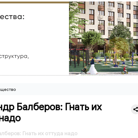
щество
др Балберов: Гнать их
 надо
лберов: Гнать их оттуда надо