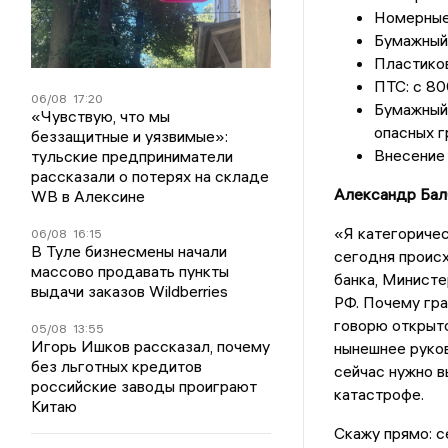
Номерные 
Бумажный 
Пластиков
ПТС: с 80
06/08
17:20
Бумажный 
«Чувствую, что мы
опасных г
беззащитные и уязвимые»:
Внесение 
тульские предприниматели
рассказали о потерях на складе
Александр Бал
WB в Алексине
«Я категоричес
06/08
16:15
В Туле бизнесмены начали
сегодня происх
массово продавать пункты
банка, Министе
выдачи заказов Wildberries
РФ. Почему гра
говорю открыто
05/08
13:55
Игорь Ишков рассказал, почему
нынешнее руко
без льготных кредитов
сейчас нужно в
российские заводы проиграют
катастрофе.
Китаю
Скажу прямо: с