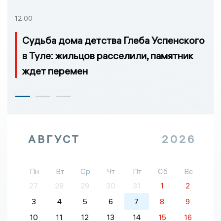
12:00
Судьба дома детства Глеба Успенского
в Туле: жильцов расселили, памятник
ждет перемен
АВГУСТ
2026
Пн
Вт
Ср
Чт
Пт
Сб
Вс
27
28
29
30
31
1
2
3
4
5
6
7
8
9
10
11
12
13
14
15
16