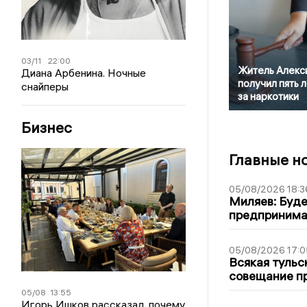
03/11
22:00
Житель Алекс
Диана Арбенина. Ночные
получил пять 
снайперы
за наркотики
Бизнес
Главные н
05/08/2026 18:3
Миляев: Буде
предпринима
05/08/2026 17:0
Всякая тульс
совещание пр
05/08
13:55
Игорь Ишков рассказал, почему