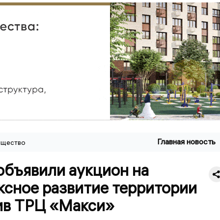
Главная новость
щество
объявили аукцион на
ксное развитие территории
ив ТРЦ «Макси»