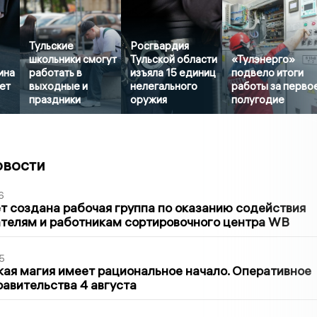
Тульские
Росгвардия
школьники смогут
Тульской области
«Тулэнерго»
ина
работать в
изъяла 15 единиц
подвело итоги
лет
выходные и
нелегального
работы за перво
праздники
оружия
полугодие
овости
6
т создана рабочая группа по оказанию содействия
телям и работникам сортировочного центра WB
5
кая магия имеет рациональное начало. Оперативное
авительства 4 августа