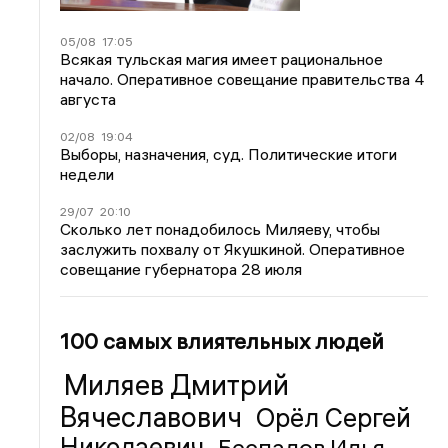
05/08
17:05
Всякая тульская магия имеет рациональное
начало. Оперативное совещание правительства 4
августа
02/08
19:04
Выборы, назначения, суд. Политические итоги
недели
29/07
20:10
Сколько лет понадобилось Миляеву, чтобы
заслужить похвалу от Якушкиной. Оперативное
совещание губернатора 28 июля
100 самых влиятельных людей
Миляев Дмитрий
Вячеславович
Орёл Сергей
Николаевич
Беспалов Илья