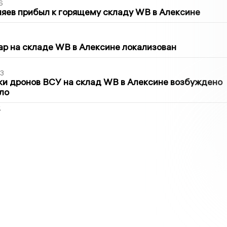
6
яев прибыл к горящему складу WB в Алексине
5
р на складе WB в Алексине локализован
3
ки дронов ВСУ на склад WB в Алексине возбуждено
ло
2