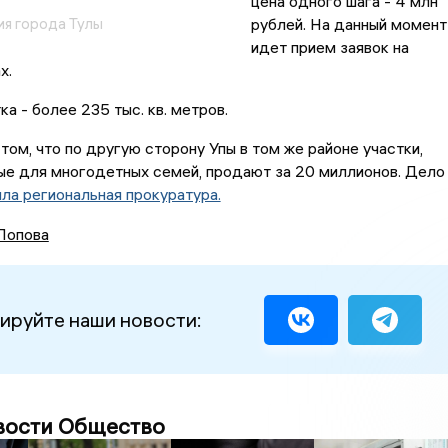
цена одного шага - 4 млн
я города Тулы
рублей. На данный момент
идет прием заявок на
ах.
а - более 235 тыс. кв. метров.
том, что по другую сторону Упы в том же районе участки,
ые для многодетных семей, продают за 20 миллионов. Дело
яла региональная прокуратура.
Попова
ируйте наши новости:
вости Общество