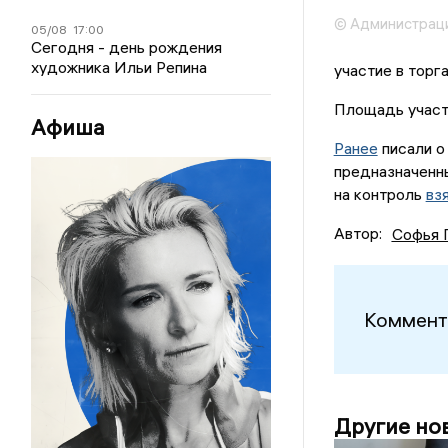
© Администраци
05/08
17:00
Сегодня - день рождения
художника Ильи Репина
участие в торг
Площадь участк
Афиша
Ранее
писали о 
предназначенн
на контроль
вз
Автор:
Софья 
Коммент
Другие но