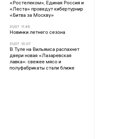
«Ростелеком», Единая Россия и
«Леста» проведут кибертурнир
«Битва за Москву»
31/07
11:45
Новинки летнего сезона
31/07
10:07
В Туле на Вильямса распахнет
двери новая «Лазаревская
лавка»: свежее мясо и
полуфабрикаты стали ближе