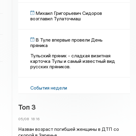
Михаил Григорьевич Сидоров
возглавил Тулаточмаш
В Туле впервые провели День
пряника
Тульский пряник - сладкая визитная
карточка Тулы и самый известный вид
русских пряников.
События недели
Топ 3
05/08
18:16
Назван возраст погибшей женщины в ДТП со
скорой в Заречье