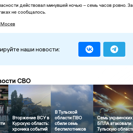
асности действовал минувшей ночью – семь часов ровно. За
таках не сообщалось.
 Мосев
ируйте наши новости:
вости СВО
В Тульской
Вторжение ВСУ в
области ПВО
Семь украинских
сти
Курскую область:
сбили семь
БПЛА атаковали
хроника событий
беспилотников
Тульскую област