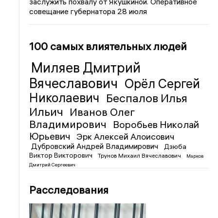
заслужить похвалу от Якушкиной. Оперативное
совещание губернатора 28 июля
100 самых влиятельных людей
Миляев Дмитрий
Вячеславович
Орёл Сергей
Николаевич
Беспалов Илья
Ильич
Иванов Олег
Владимирович
Воробьев Николай
Юрьевич
Эрк Алексей Алоисович
Дубровский Андрей Владимирович
Дзюба
Виктор Викторович
Трунов Михаил Вячеславович
Марков
Дмитрий Сергеевич
Расследования