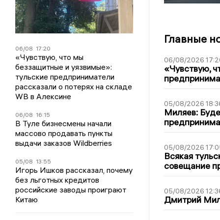
Главные н
06/08
17:20
«Чувствую, что мы
06/08/2026 17:2
беззащитные и уязвимые»:
«Чувствую, ч
тульские предприниматели
предпринимат
рассказали о потерях на складе
WB в Алексине
05/08/2026 18:3
Миляев: Буде
06/08
16:15
предпринима
В Туле бизнесмены начали
массово продавать пункты
выдачи заказов Wildberries
05/08/2026 17:0
Всякая тульс
05/08
13:55
совещание пр
Игорь Ишков рассказал, почему
без льготных кредитов
российские заводы проиграют
05/08/2026 12:3
Дмитрий Мил
Китаю