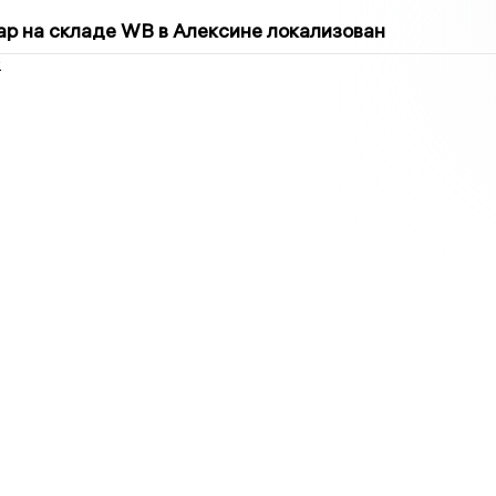
5
р на складе WB в Алексине локализован
2