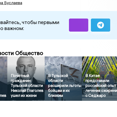
на Буслаева
вайтесь, чтобы первыми
 о важном:
вости Общество
Почётный
В Тульской
В Китае
гражданин
области
представили
Тульской области
расширили льготы
российский опыт
Николай Глаголев
бойцам и их
лечения ожирен
олев
ушел из жизни
близким
с Седжаро