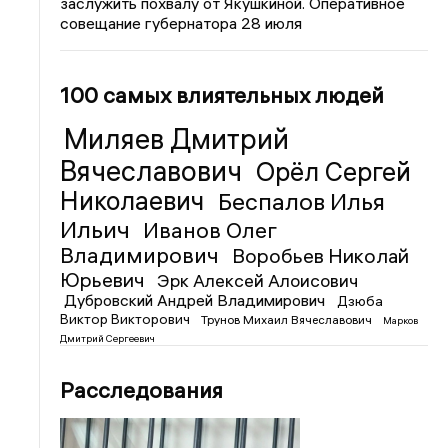
заслужить похвалу от Якушкиной. Оперативное
совещание губернатора 28 июля
100 самых влиятельных людей
Миляев Дмитрий
Вячеславович
Орёл Сергей
Николаевич
Беспалов Илья
Ильич
Иванов Олег
Владимирович
Воробьев Николай
Юрьевич
Эрк Алексей Алоисович
Дубровский Андрей Владимирович
Дзюба
Виктор Викторович
Трунов Михаил Вячеславович
Марков
Дмитрий Сергеевич
Расследования