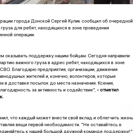
трации города Донской Сергей Кулик сообщил об очередной
 груза для ребят, находящихся в зоне проведения
енной операции.
м оказывать поддержку нашим бойцам. Сегодня направили
артию важного груза в адрес ребят, находящихся в зоне
СВО. Благодарю предприятия, организации, движения
авнодушных жителей и, конечно, волонтеров, которые
м в доставке посылок до места назначения. Ксения,
лагодарность за активность и содействие",
- отметил
к.
нил, что каждый может внести свой вклад и облегчить жизн
тавляя вещи первой необходимости. "Не оставайтесь в
единяйтесь к нашей большой дружной команде поддержки!"