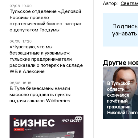
Автор:
Светла
07/08
10:00
Тульское отделение «Деловой
России» провело
стратегический бизнес-завтрак
Подписы
с депутатом Госдумы
узнавать
06/08
17:20
«Чувствую, что мы
беззащитные и уязвимые»:
тульские предприниматели
Другие но
рассказали о потерях на складе
WB в Алексине
В Тульской
06/08
16:15
В Туле бизнесмены начали
области
массово продавать пункты
скончался
выдачи заказов Wildberries
почётный
гражданин
Николай Глаг