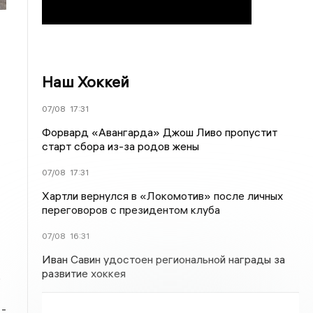
Наш Хоккей
07/08
17:31
Форвард «Авангарда» Джош Ливо пропустит
старт сбора из-за родов жены
07/08
17:31
Хартли вернулся в «Локомотив» после личных
переговоров с президентом клуба
07/08
16:31
Иван Савин удостоен региональной награды за
развитие хоккея
ь
 -