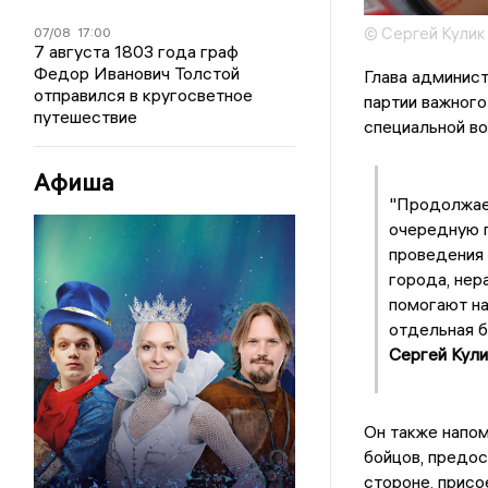
© Сергей Кулик
07/08
17:00
7 августа 1803 года граф
Федор Иванович Толстой
Глава админис
отправился в кругосветное
партии важного
путешествие
специальной во
Афиша
"Продолжае
очередную п
проведения 
города, нер
помогают на
отдельная б
Сергей Кули
Он также напом
бойцов, предос
стороне, присо