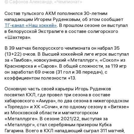
© Сафонов Александр, «Чемпионат»
Состав тульского АКМ пополнился 30-летним
нападающим Игорем Руденковым, об этом сообщает
ТГ-канал «Наш хоккей»
. В прошлом сезоне он выступал
в белорусской Экстралиге в составе солигорского
«Шахтера».
В 39 матчах белорусского чемпионата он набрал 35
(13+22) очков. В Высшей хоккейной лиге игрок выступал
за «Тамбов», новокузнецкий «Металлург», «Сокол» из
Красноярска и «Саров». В общей сложности, за 119 игр
он заработал 69 очков (31 гол и 38 передач), с
коэффициентом полезности +13.
Основную часть своей карьеры Игорь Руденков
посвятил КХЛ, где провел три сезона в составе
хабаровского «Амура», по два сезона в нижегородском
«Торпедо» и ХК «Сочи», и по одному сезону в «Витязе»
из Московской области и магнитогорском
«Металлурге». В сезоне 2021/22, выступая за
«Металлург», стал серебряным призером Кубка
Гагарина. Всего в КХЛ нападающий сыграл 311 матчей,