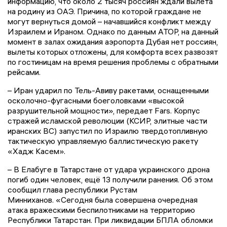
информацию, что около 2 тысяч россиян ждали вылета
на родину из ОАЭ. Причина, по которой граждане не
могут вернуться домой – начавшийся конфликт между
Израилем и Ираном. Однако по данным АТОР, на данный
момент в залах ожидания аэропорта Дубая нет россиян,
вылеты которых отложены, для комфорта всех развозят
по гостиницам на время решения проблемы с обратными
рейсами.
– Иран ударил по Тель-Авиву ракетами, оснащенными
осколочно-фугасными боеголовками «высокой
разрушительной мощности», передает Fars. Корпус
стражей исламской революции (КСИР, элитные части
иранских ВС) запустил по Израилю твердотопливную
тактическую управляемую баллистическую ракету
«Хадж Касем».
– В Елабуге в Татарстане от удара украинского дрона
погиб один человек, ещё 13 получили ранения. Об этом
сообщил глава республики Рустам
Минниханов. «Сегодня была совершена очередная
атака вражескими беспилотниками на территорию
Республики Татарстан. При ликвидации БПЛА обломки