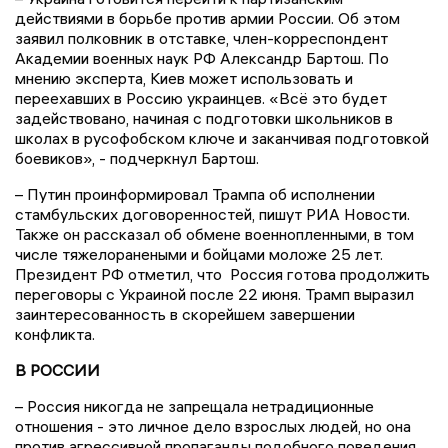
действиями в борьбе против армии России. Об этом
заявил полковник в отставке, член-корреспондент
Академии военных наук РФ Александр Бартош. По
мнению эксперта, Киев может использовать и
переехавших в Россию украинцев. «Всё это будет
задействовано, начиная с подготовки школьников в
школах в русофобском ключе и заканчивая подготовкой
боевиков», - подчеркнул Бартош.
– Путин проинформировал Трампа об исполнении
стамбульских договоренностей, пишут РИА Новости.
Также он рассказал об обмене военнопленными, в том
числе тяжелоранеными и бойцами моложе 25 лет.
Президент РФ отметил, что Россия готова продолжить
переговоры с Украиной после 22 июня. Трамп выразил
заинтересованность в скорейшем завершении
конфликта.
В РОССИИ
– Россия никогда не запрещала нетрадиционные
отношения - это личное дело взрослых людей, но она
против агрессивной пропаганды подобного поведения,