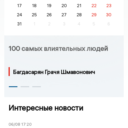
17
18
19
20
21
22
23
24
25
26
27
28
29
30
31
1
2
3
4
5
6
100 самых влиятельных людей
Багдасарян Грачя Шмавонович
Интересные новости
06/08
17:20