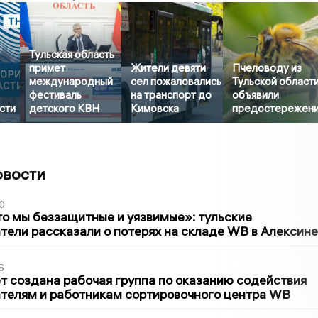
Тульская область
примет
Жители девяти
Пчеловоду из
международный
сел пожаловались
Тульской област
фестиваль
на транспорт до
объявили
сти
детского КВН
Кимовска
предостережен
овости
0
то мы беззащитные и уязвимые»: тульские
ели рассказали о потерях на складе WB в Алексине
6
т создана рабочая группа по оказанию содействия
телям и работникам сортировочного центра WB