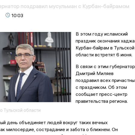
ернатор поздравил мусульман с Курбан-байрамом
10:03
В этом году исламский
праздник окончания хаджа
Курбан-байрам в Тульской
области встретят 6 июня.
В связи с этим губернатор
Дмитрий Миляев
поздравил всех причастны
с праздником. Об этом
сообщает пресс-центр
правительства региона.
о Тульской области
ый день объединяет людей вокруг таких вечных
как милосердие, сострадание и забота о ближнем. Он