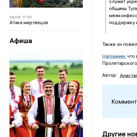
служит укре
общины Туль
межконфесси
06/08
17:00
Атака мертвецов
поддержку 
Афиша
Также он пожел
Напомним
, что
Пролетарского 
Автор:
Анаста
Коммент
Другие но