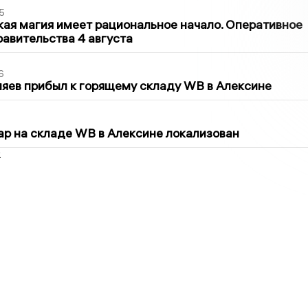
5
кая магия имеет рациональное начало. Оперативное
авительства 4 августа
6
яев прибыл к горящему складу WB в Алексине
5
р на складе WB в Алексине локализован
2