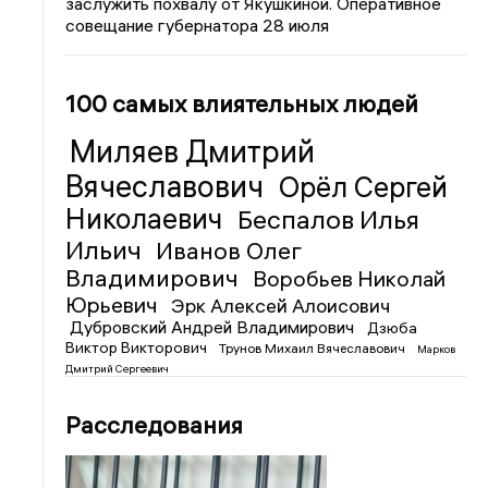
заслужить похвалу от Якушкиной. Оперативное
совещание губернатора 28 июля
100 самых влиятельных людей
Миляев Дмитрий
Вячеславович
Орёл Сергей
Николаевич
Беспалов Илья
Ильич
Иванов Олег
Владимирович
Воробьев Николай
Юрьевич
Эрк Алексей Алоисович
Дубровский Андрей Владимирович
Дзюба
Виктор Викторович
Трунов Михаил Вячеславович
Марков
Дмитрий Сергеевич
Расследования