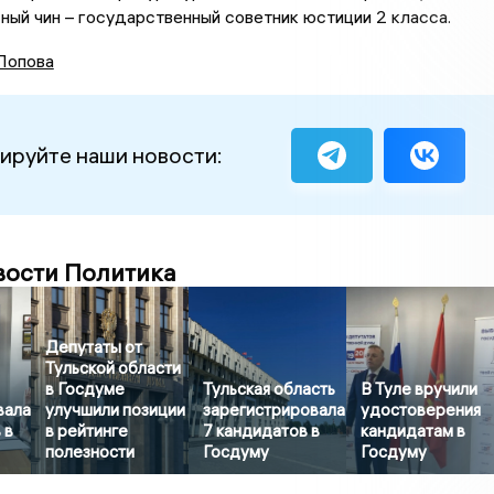
ный чин – государственный советник юстиции 2 класса.
Попова
ируйте наши новости:
вости Политика
Депутаты от
Тульской области
в Госдуме
Тульская область
В Туле вручили
вала
улучшили позиции
зарегистрировала
удостоверения
 в
в рейтинге
7 кандидатов в
кандидатам в
полезности
Госдуму
Госдуму