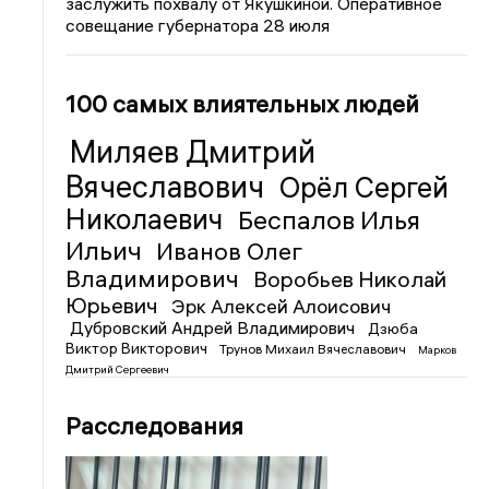
заслужить похвалу от Якушкиной. Оперативное
совещание губернатора 28 июля
100 самых влиятельных людей
Миляев Дмитрий
Вячеславович
Орёл Сергей
Николаевич
Беспалов Илья
Ильич
Иванов Олег
Владимирович
Воробьев Николай
Юрьевич
Эрк Алексей Алоисович
Дубровский Андрей Владимирович
Дзюба
Виктор Викторович
Трунов Михаил Вячеславович
Марков
Дмитрий Сергеевич
Расследования