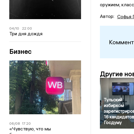
оружием, класс
Автор:
Софья 
04/10
22:00
Три дня дождя
Коммент
Бизнес
Другие но
Тульский
избирком
зарегистриро
16 кандидатов
Госдуму
06/08
17:20
«Чувствую, что мы