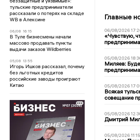
беззащитные и уязвимые»:
тульские предприниматели
рассказали о потерях на складе
Главные н
WB в Алексине
06/08/2026 17:2
06/08
16:15
«Чувствую, ч
В Туле бизнесмены начали
предпринимат
массово продавать пункты
выдачи заказов Wildberries
05/08/2026 18:3
05/08
13:55
Миляев: Буде
Игорь Ишков рассказал, почему
предпринима
без льготных кредитов
российские заводы проиграют
Китаю
05/08/2026 17:0
Всякая тульс
совещание пр
05/08/2026 12:3
Дмитрий Мил
05/08/2026 11:1