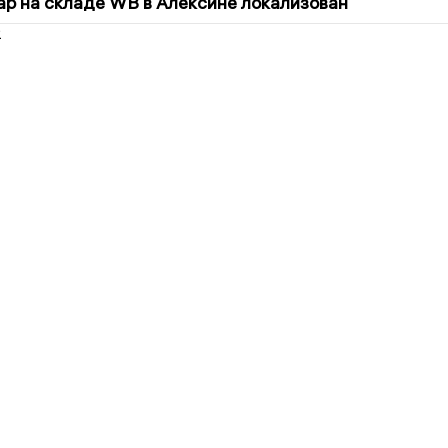
р на складе WB в Алексине локализован
2