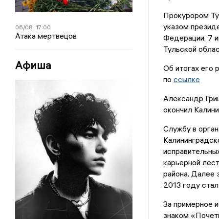
Прокурором Тул
указом презид
06/08
17:00
Атака мертвецов
Федерации. 7 и
Тульской облас
Афиша
Об итогах его 
по
ссылке
Александр Гриц
окончил Калини
Службу в орган
Калининградско
исправительных
карьерной лест
района. Далее 
2013 году стал
За примерное 
знаком «Почет