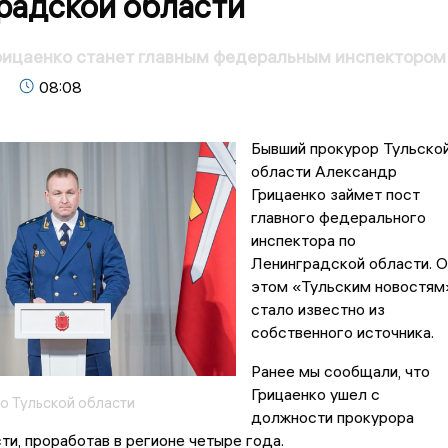
радской области
рицаенко станет главным федеральным инспектором
08:08
Бывший прокурор Тульско
области Александр
Грицаенко займет пост
главного федерального
инспектора по
Ленинградской области. 
этом «Тульским новостям
стало известно из
собственного источника.
Ранее мы сообщали, что
Грицаенко ушел с
о Тульской области
должности прокурора
ти, проработав в регионе четыре года.