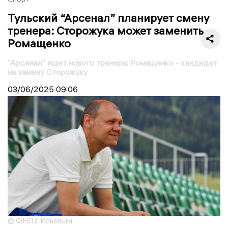
Тульский “Арсенал” планирует смену
тренера: Сторожука может заменить
Ромащенко
“Арсенал” ищет нового тренера: Ромащенко - кандидат
на замену Сторожуку
03/06/2025
09:06
© ФНЛ с Ильёвым