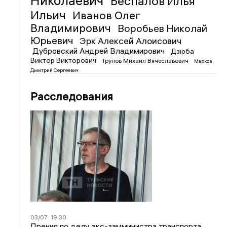
Николаевич
Беспалов Илья
Ильич
Иванов Олег
Владимирович
Воробьев Николай
Юрьевич
Эрк Алексей Алоисович
Дубровский Андрей Владимирович
Дзюба
Виктор Викторович
Трунов Михаил Вячеславович
Марков
Дмитрий Сергеевич
Расследования
03/07
19:30
Прения по делу экс-замминистра транспорта