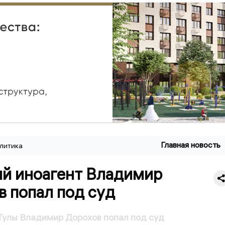
Главная новость
литика
ий иноагент Владимир
 попал под суд
Тулы Владимир Дорохов попал под суд