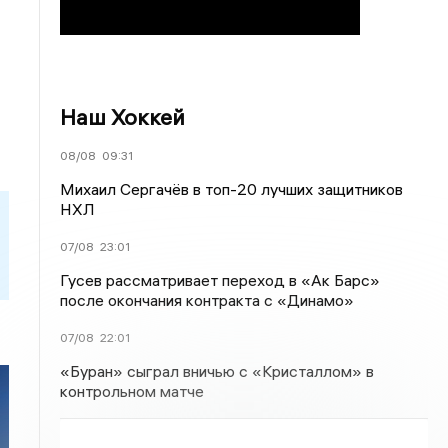
Наш Хоккей
08/08
09:31
Михаил Сергачёв в топ-20 лучших защитников
НХЛ
07/08
23:01
Гусев рассматривает переход в «Ак Барс»
после окончания контракта с «Динамо»
07/08
22:01
«Буран» сыграл вничью с «Кристаллом» в
контрольном матче