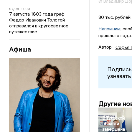
© Владимир До
07/08
17:00
7 августа 1803 года граф
30 тыс. рублей
Федор Иванович Толстой
отправился в кругосветное
Напомним
, св
путешествие
прошлого года.
Автор:
Софья 
Афиша
Подписы
узнавать
Другие но
В Тульской
области
завершена