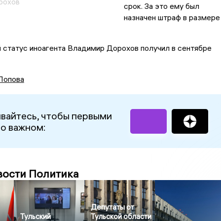
рохов
срок. За это ему был
назначен штраф в размере
.
ой статус иноагента Владимир Дорохов получил в сентябре
Попова
вайтесь, чтобы первыми
 о важном:
вости Политика
Депутаты от
Тульский
Тульской области