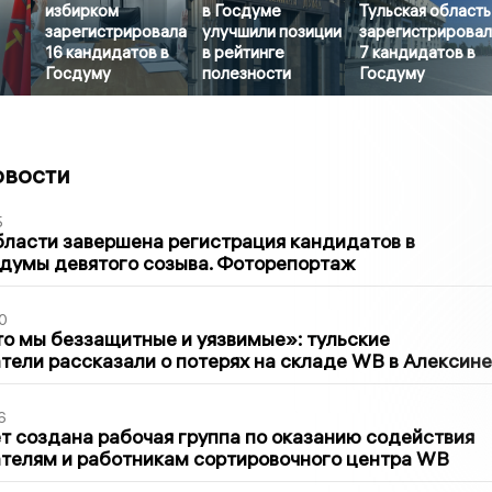
избирком
в Госдуме
Тульская область
зарегистрировала
улучшили позиции
зарегистрирова
16 кандидатов в
в рейтинге
7 кандидатов в
Госдуму
полезности
Госдуму
овости
5
бласти завершена регистрация кандидатов в
думы девятого созыва. Фоторепортаж
0
то мы беззащитные и уязвимые»: тульские
ели рассказали о потерях на складе WB в Алексине
6
т создана рабочая группа по оказанию содействия
телям и работникам сортировочного центра WB