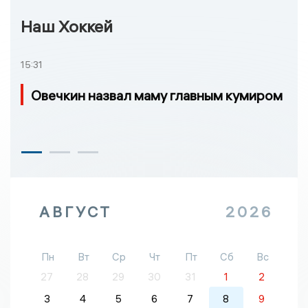
Наш Хоккей
15:31
Овечкин назвал маму главным кумиром
АВГУСТ
2026
Пн
Вт
Ср
Чт
Пт
Сб
Вс
27
28
29
30
31
1
2
3
4
5
6
7
8
9