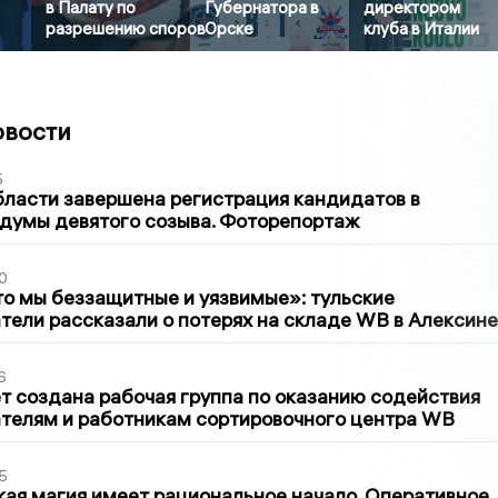
в Палату по
Губернатора в
директором
разрешению споров
Орске
клуба в Италии
овости
5
бласти завершена регистрация кандидатов в
думы девятого созыва. Фоторепортаж
0
то мы беззащитные и уязвимые»: тульские
ели рассказали о потерях на складе WB в Алексине
6
т создана рабочая группа по оказанию содействия
телям и работникам сортировочного центра WB
5
кая магия имеет рациональное начало. Оперативное