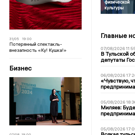
физической
культуры
Главные н
31/05
19:00
Потерянный спектакль-
07/08/2026 11:5
внезапность «Ку! Кушка!»
В Тульской о
депутаты Гос
Бизнес
06/08/2026 17:2
«Чувствую, ч
предпринимат
05/08/2026 18:3
Миляев: Буде
предпринима
05/08/2026 17:0
Всякая тульс
07/08
19:00