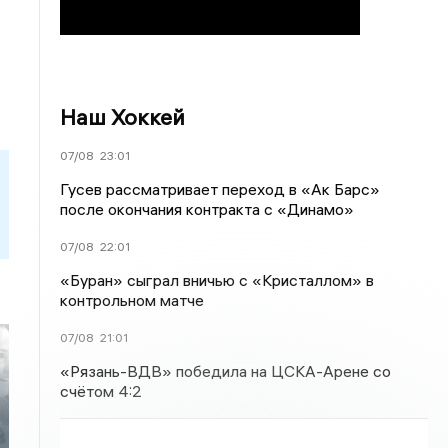
Наш Хоккей
07/08
23:01
Гусев рассматривает переход в «Ак Барс»
после окончания контракта с «Динамо»
07/08
22:01
«Буран» сыграл вничью с «Кристаллом» в
контрольном матче
07/08
21:01
«Рязань-ВДВ» победила на ЦСКА-Арене со
счётом 4:2