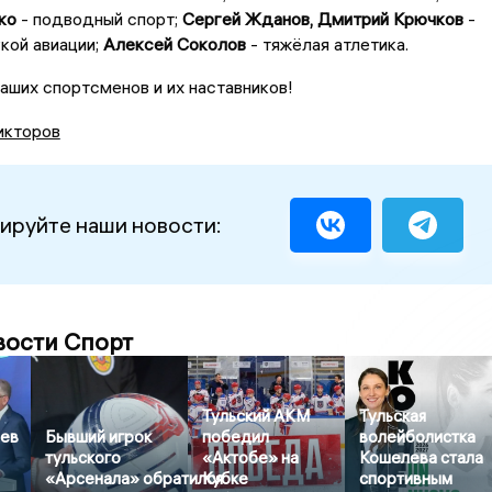
ко
- подводный спорт;
Сергей Жданов, Дмитрий Крючков
-
кой авиации;
Алексей Соколов
- тяжёлая атлетика.
ших спортсменов и их наставников!
икторов
ируйте наши новости:
вости Спорт
Тульский АКМ
Тульская
ев
Бывший игрок
победил
волейболистка
тульского
«Актобе» на
Кошелева стала
«Арсенала» обратился
Кубке
спортивным