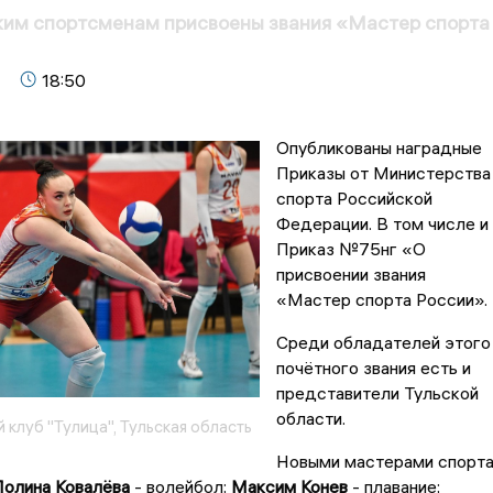
ким спортсменам присвоены звания «Мастер спорта
18:50
Опубликованы наградные
Приказы от Министерства
спорта Российской
Федерации. В том числе и
Приказ №75нг «О
присвоении звания
«Мастер спорта России».
Среди обладателей этого
почётного звания есть и
представители Тульской
области.
клуб "Тулица", Тульская область
Новыми мастерами спорт
Полина Ковалёва
- волейбол;
Максим Конев
- плавание;