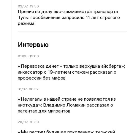
03/07
19:30
Прения по делу экс-замминистра транспорта
Тулы: гособвинение запросило 11 лет строгого
режима
Интервью
01/08
15:00
«Перевозка денег - только верхушка айсберга»:
инкассатор с 19-летнем стажем рассказал о
профессии без мифов
31/07
08:32
«Нелегалы в нашей стране не появляются из
ниоткуда»: Владимир Ломакин рассказал о
патентах для мигрантов
20/07
10:30
«Мы растим будущее поколение»: тульский