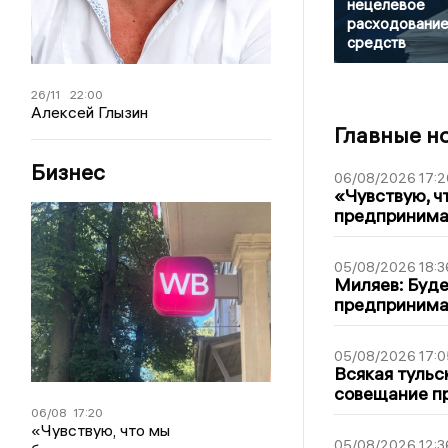
нецелевое
расходовани
средств
26/11
22:00
Алексей Глызин
Главные н
Бизнес
06/08/2026 17:2
«Чувствую, ч
предпринимат
05/08/2026 18:3
Миляев: Буде
предпринима
05/08/2026 17:0
Всякая тульс
совещание пр
06/08
17:20
«Чувствую, что мы
05/08/2026 12:3