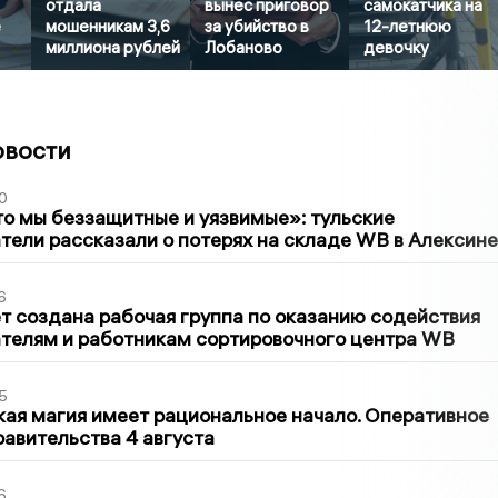
отдала
вынес приговор
самокатчика на
е
мошенникам 3,6
за убийство в
12-летнюю
миллиона рублей
Лобаново
девочку
овости
0
то мы беззащитные и уязвимые»: тульские
ели рассказали о потерях на складе WB в Алексине
6
т создана рабочая группа по оказанию содействия
телям и работникам сортировочного центра WB
5
кая магия имеет рациональное начало. Оперативное
авительства 4 августа
6