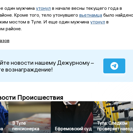
ее один мужчина
утонул
в начале весны текущего года в
йоне. Кроме того, тело утонувшего
вьетнамца
было найден
ким мостом в Туле. И еще один мужчина
утонул
в
м районе.
азов
йте новости нашему Дежурному –
е вознаграждение!
вости Происшествия
В Туле
Тула: Следком
за
пенсионерка
Ефремовский суд
проверяет наезд