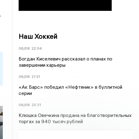
о
Наш Хоккей
06/08
22:04
Богдан Киселевич рассказал о планах по
завершении карьеры
06/08
21:31
«Ак Барс» победил «Нефтяник» в буллитной
серии
06/08
20:31
Клюшка Овечкина продана на благотворительных
торгах за 940 тысяч рублей