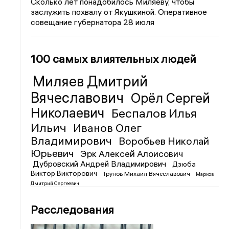
Сколько лет понадобилось Миляеву, чтобы
заслужить похвалу от Якушкиной. Оперативное
совещание губернатора 28 июля
100 самых влиятельных людей
Миляев Дмитрий
Вячеславович
Орёл Сергей
Николаевич
Беспалов Илья
Ильич
Иванов Олег
Владимирович
Воробьев Николай
Юрьевич
Эрк Алексей Алоисович
Дубровский Андрей Владимирович
Дзюба
Виктор Викторович
Трунов Михаил Вячеславович
Марков
Дмитрий Сергеевич
Расследования