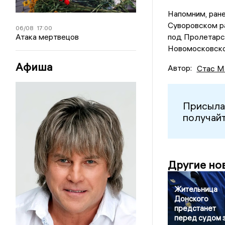
Напомним, ран
Суворовском ра
06/08
17:00
Атака мертвецов
под Пролетарс
Новомосковско
Афиша
Автор:
Стас М
Присыла
получайт
Другие но
Жительница
Донского
предстанет
перед судом 