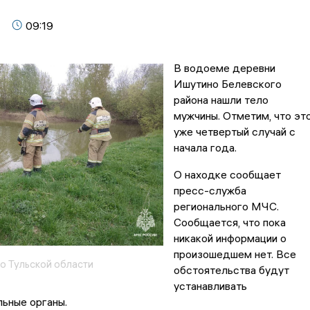
09:19
В водоеме деревни
Ишутино Белевского
района нашли тело
мужчины. Отметим, что эт
уже четвертый случай с
начала года.
О находке сообщает
пресс-служба
регионального МЧС.
Сообщается, что пока
никакой информации о
произошедшем нет. Все
о Тульской области
обстоятельства будут
устанавливать
льные органы.