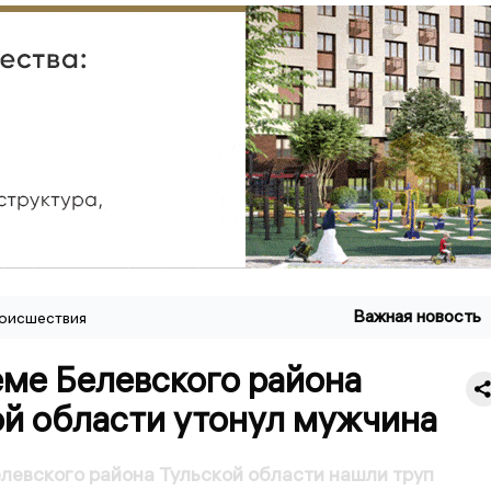
Важная новость
оисшествия
еме Белевского района
ой области утонул мужчина
левского района Тульской области нашли труп