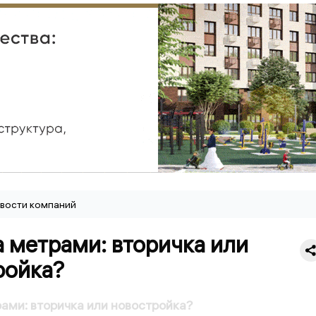
вости компаний
а метрами: вторичка или
ройка?
рами: вторичка или новостройка?