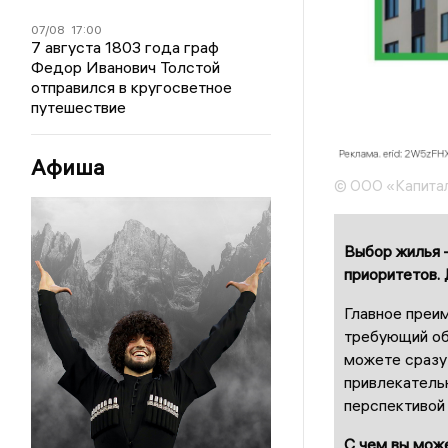
07/08
17:00
7 августа 1803 года граф
Федор Иванович Толстой
отправился в кругосветное
путешествие
Афиша
© ООО «Капитал
Выбор жилья –
приоритетов. 
Главное преим
требующий обн
можете сразу
привлекательн
перспективой
С чем вы мож