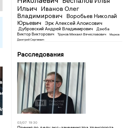
Николаевич
Беспалов Илья
Ильич
Иванов Олег
Владимирович
Воробьев Николай
Юрьевич
Эрк Алексей Алоисович
Дубровский Андрей Владимирович
Дзюба
Виктор Викторович
Трунов Михаил Вячеславович
Марков
Дмитрий Сергеевич
Расследования
 в
ный
йл
03/07
19:30
Прения по делу экс-замминистра транспорта