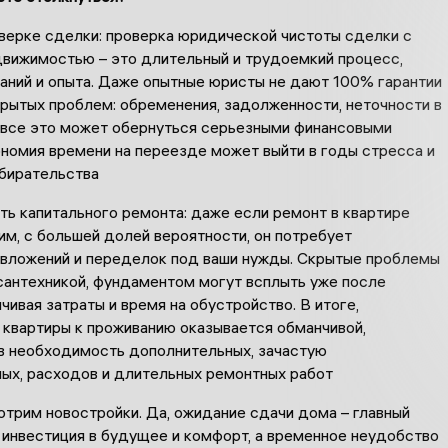
оверке сделки: проверка юридической чистоты сделки с
движимостью – это длительный и трудоемкий процесс,
аний и опыта. Даже опытные юристы не дают 100% гарантии
рытых проблем: обременения, задолженности, неточности в
 все это может обернуться серьезными финансовыми
ономия времени на переезде может выйти в годы стресса и
бирательства
ь капитального ремонта: даже если ремонт в квартире
м, с большей долей вероятности, он потребует
 вложений и переделок под ваши нужды. Скрытые проблемы
 сантехникой, фундаментом могут всплыть уже после
ичивая затраты и время на обустройство. В итоге,
 квартиры к проживанию оказывается обманчивой,
в необходимость дополнительных, зачастую
ых, расходов и длительных ремонтных работ
отрим новостройки. Да, ожидание сдачи дома – главный
 инвестиция в будущее и комфорт, а временное неудобство