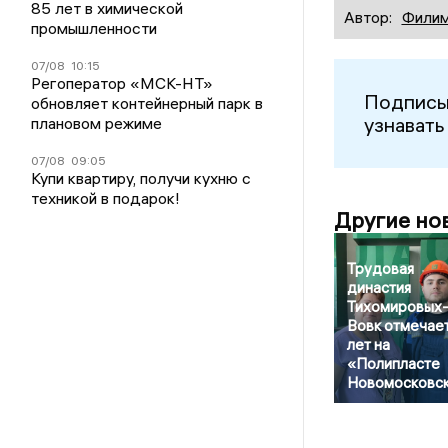
85 лет в химической
Автор:
Филим
промышленности
07/08
10:15
Регоператор «МСК-НТ»
Подписы
обновляет контейнерный парк в
узнавать
плановом режиме
07/08
09:05
Купи квартиру, получи кухню с
техникой в подарок!
Другие но
Трудовая
династия
Тихомировых
Вовк отмечае
лет на
«Полипласте
Новомосковс