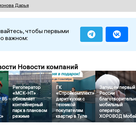
онова Дарья
вайтесь, чтобы первыми
 о важном:
вости Новости компаний
Регоператор
ГК
Запущен первый
-
«МСК-НТ»
«Стройкомплект»
России
т 85
обновляет
дарит кухни с
благотворитель
контейнерный
техникой
мобильный
парк в плановом
покупателям
оператор
к»
режиме
квартир в Туле
ХОРОВОД Моба