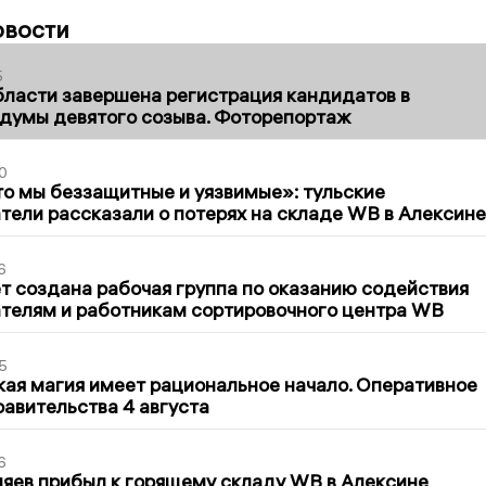
овости
5
бласти завершена регистрация кандидатов в
думы девятого созыва. Фоторепортаж
0
то мы беззащитные и уязвимые»: тульские
ели рассказали о потерях на складе WB в Алексине
6
т создана рабочая группа по оказанию содействия
телям и работникам сортировочного центра WB
5
кая магия имеет рациональное начало. Оперативное
авительства 4 августа
6
яев прибыл к горящему складу WB в Алексине