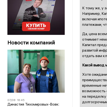
К тому же, у 
Например, Ка
включая ипоте
платежами, ч
Да, цена всем
отнимает нема
Новости компаний
Капитал предл
развитой инф
отдать вам к
Какой вывод 
Хотя ожидани
преимущества
временные не
возможность 
на переделку 
07/08
18:45
долгосрочным
Династия Тихомировых-Вовк: