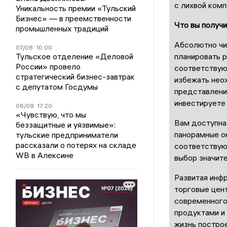
с лихвой ком
Уникальность премии «Тульский
Бизнес» — в преемственности
Что вы получ
промышленных традиций
Абсолютно чи
07/08
10:00
планировать р
Тульское отделение «Деловой
России» провело
соответствую
стратегический бизнес-завтрак
избежать нео
с депутатом Госдумы
представления
инвестируете
06/08
17:20
«Чувствую, что мы
Вам доступна 
беззащитные и уязвимые»:
панорамные ок
тульские предприниматели
рассказали о потерях на складе
соответствую
WB в Алексине
выбор значит
Развитая инфр
торговые цент
современного
продуктами и 
жизнь постро