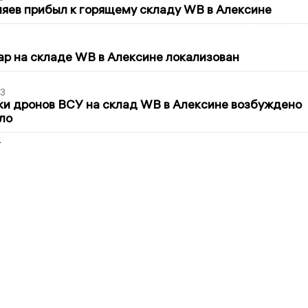
яев прибыл к горящему складу WB в Алексине
5
р на складе WB в Алексине локализован
3
ки дронов ВСУ на склад WB в Алексине возбуждено
ло
2