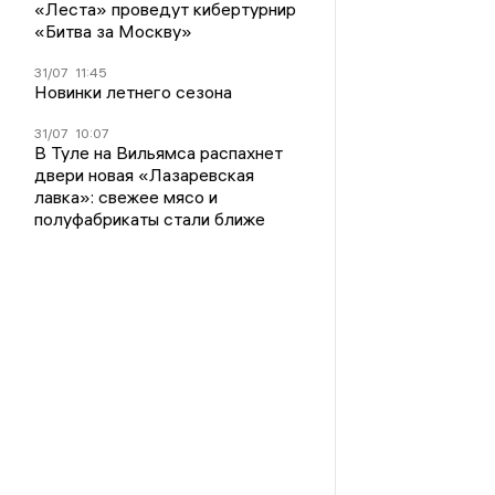
«Леста» проведут кибертурнир
«Битва за Москву»
31/07
11:45
Новинки летнего сезона
31/07
10:07
В Туле на Вильямса распахнет
двери новая «Лазаревская
лавка»: свежее мясо и
полуфабрикаты стали ближе