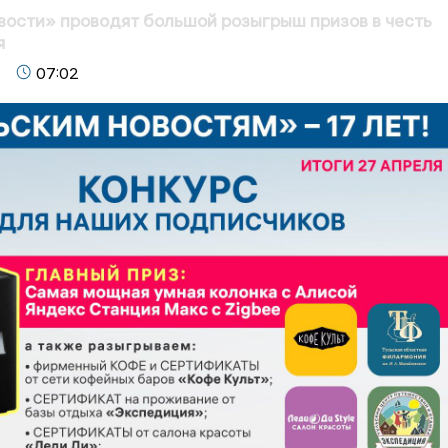
вости» проводят большой розыгрыш призов в честь
я
07:02