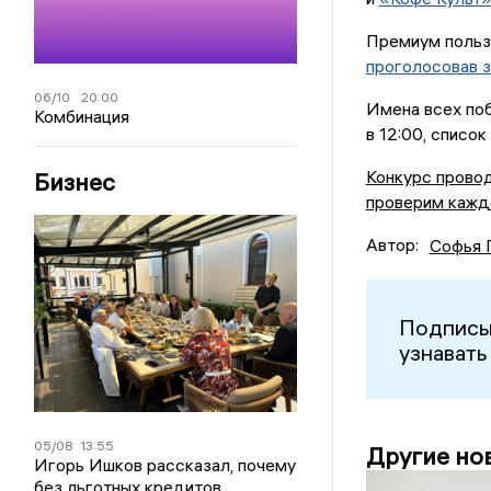
Премиум пользо
проголосовав з
06/10
20:00
Имена всех по
Комбинация
в 12:00, списо
Конкурс провод
Бизнес
проверим кажд
Автор:
Софья 
Подписы
узнавать
05/08
13:55
Другие но
Игорь Ишков рассказал, почему
без льготных кредитов