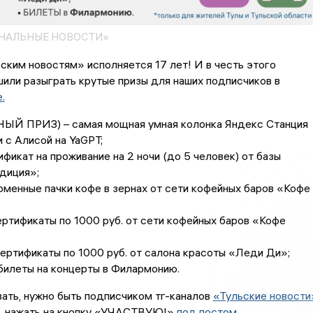
ОНАЛЬНЫЕ НОВОСТИ»
ским новостям» исполняется 17 лет! И в честь этого
или разыграть крутые призы для наших подписчиков в
.
НЫЙ ПРИЗ) – самая мощная умная колонка Яндекс Станция
и с Алисой на YaGPT;
ификат на проживание на 2 ночи (до 5 человек) от базы
диция»;
рменные пачки кофе в зернах от сети кофейных баров «Кофе
ертификаты по 1000 руб. от сети кофейных баров «Кофе
сертификаты по 1000 руб. от салона красоты «Леди Ди»;
билеты на концерты в Филармонию.
ать, нужно быть подписчиком тг-каналов
«Тульские новости
, нажать на кнопку «УЧАСТВУЮ!»
под постом
.