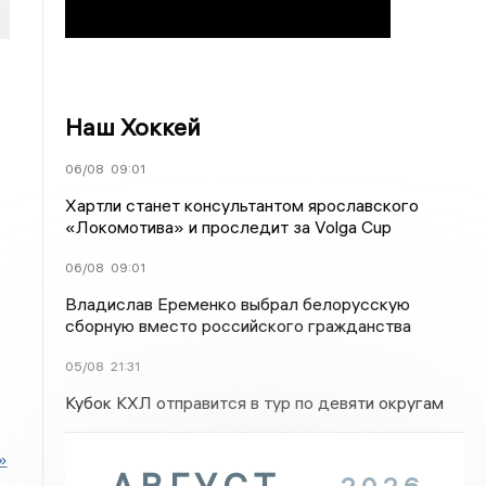
Наш Хоккей
06/08
09:01
Хартли станет консультантом ярославского
«Локомотива» и проследит за Volga Cup
06/08
09:01
Владислав Еременко выбрал белорусскую
сборную вместо российского гражданства
05/08
21:31
Кубок КХЛ отправится в тур по девяти округам
»