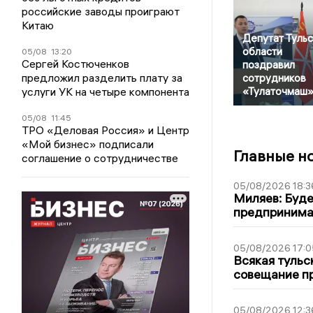
российские заводы проиграют
Китаю
Депутат Туль
области
05/08
13:20
Сергей Костюченков
поздравил
предложил разделить плату за
сотрудников
услуги УК на четыре компонента
«Тулаточмаш
05/08
11:45
ТРО «Деловая Россия» и Центр
«Мой бизнес» подписали
Главные н
соглашение о сотрудничестве
05/08/2026 18:3
Миляев: Буде
предпринима
05/08/2026 17:0
Всякая тульс
совещание пр
05/08/2026 12:3