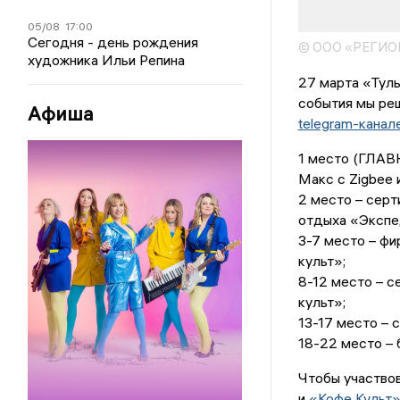
05/08
17:00
Сегодня - день рождения
© ООО «РЕГИ
художника Ильи Репина
27 марта «Туль
события мы реш
Афиша
telegram-канале
1 место (ГЛАВ
Макс с Zigbee 
2 место – серт
отдыха «Экспе
3-7 место – фи
культ»;
8-12 место – с
культ»;
13-17 место – 
18-22 место – 
Чтобы участвов
и
«Кофе Культ»