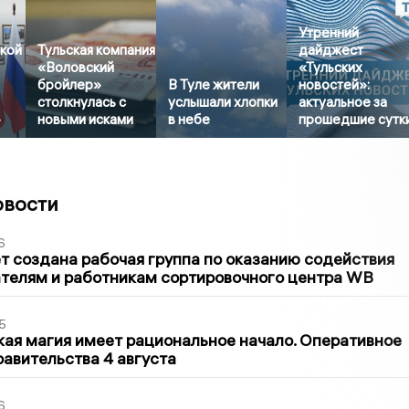
Утренний
ской
Тульская компания
дайджест
«Воловский
«Тульских
бройлер»
В Туле жители
новостей»:
столкнулась с
услышали хлопки
актуальное за
»
новыми исками
в небе
прошедшие сутк
овости
6
т создана рабочая группа по оказанию содействия
телям и работникам сортировочного центра WB
5
кая магия имеет рациональное начало. Оперативное
авительства 4 августа
6