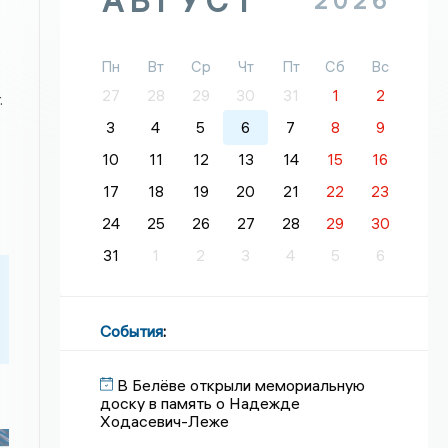
АВГУСТ
2026
Пн
Вт
Ср
Чт
Пт
Сб
Вс
27
28
29
30
31
1
2
.
3
4
5
6
7
8
9
10
11
12
13
14
15
16
17
18
19
20
21
22
23
24
25
26
27
28
29
30
31
1
2
3
4
5
6
События
:
В Белёве открыли мемориальную
доску в память о Надежде
Ходасевич-Леже