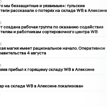
0
то мы беззащитные и уязвимые»: тульские
ели рассказали о потерях на складе WB в Алексине
6
т создана рабочая группа по оказанию содействия
телям и работникам сортировочного центра WB
5
кая магия имеет рациональное начало. Оперативное
авительства 4 августа
6
яев прибыл к горящему складу WB в Алексине
5
р на складе WB в Алексине локализован
2