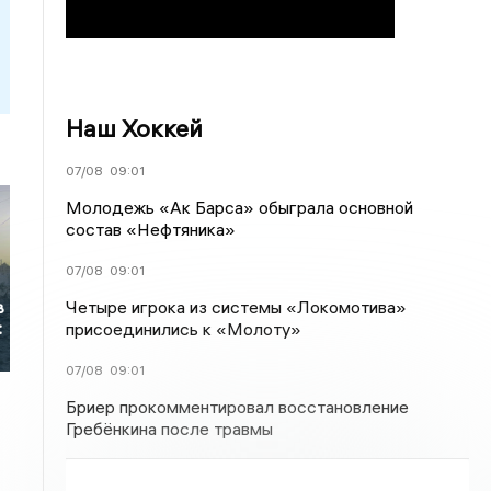
Наш Хоккей
07/08
09:01
Молодежь «Ак Барса» обыграла основной
состав «Нефтяника»
07/08
09:01
Четыре игрока из системы «Локомотива»
в
:
присоединились к «Молоту»
07/08
09:01
Бриер прокомментировал восстановление
Гребёнкина после травмы