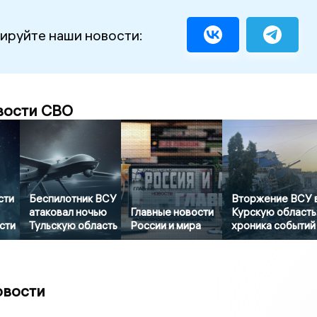
ируйте наши новости:
вости СВО
сти
Беспилотник ВСУ
Вторжение ВСУ 
атаковал ночью
Главные новости
Курскую область
сти
Тульскую область
России и мира
хроника событий
овости