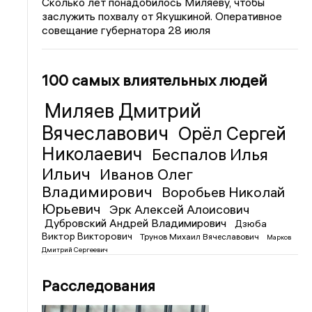
Сколько лет понадобилось Миляеву, чтобы
заслужить похвалу от Якушкиной. Оперативное
совещание губернатора 28 июля
100 самых влиятельных людей
Миляев Дмитрий
Вячеславович
Орёл Сергей
Николаевич
Беспалов Илья
Ильич
Иванов Олег
Владимирович
Воробьев Николай
Юрьевич
Эрк Алексей Алоисович
Дубровский Андрей Владимирович
Дзюба
Виктор Викторович
Трунов Михаил Вячеславович
Марков
Дмитрий Сергеевич
Расследования