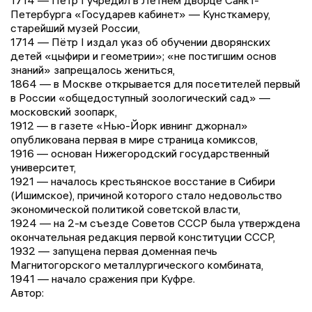
1714 — Пётр I учредил в Летнем дворце Санкт-
Петербурга «Государев кабинет» — Кунсткамеру,
старейший музей России,
1714 — Пётр I издал указ об обучении дворянских
детей «цыфири и геометрии»; «не постигшим основ
знаний» запрещалось жениться,
1864 — в Москве открывается для посетителей первый
в России «общедоступный зоологический сад» —
московский зоопарк,
1912 — в газете «Нью-Йорк ивнинг джорнал»
опубликована первая в мире страница комиксов,
1916 — основан Нижегородский государственный
университет,
1921 — началось крестьянское восстание в Сибири
(Ишимское), причиной которого стало недовольство
экономической политикой советской власти,
1924 — на 2-м съезде Советов СССР была утверждена
окончательная редакция первой конституции СССР,
1932 — запущена первая доменная печь
Магнитогорского металлургического комбината,
1941 — начало сражения при Куфре.
Автор: