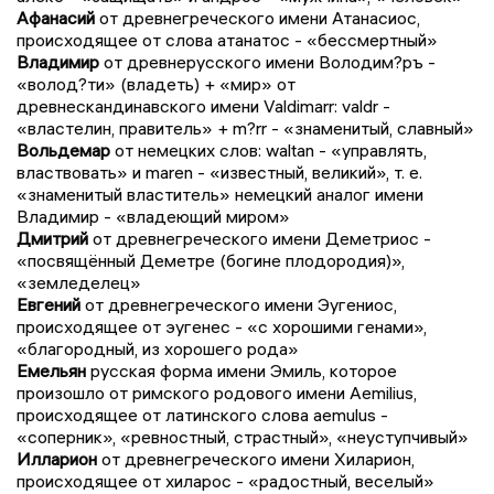
Афанасий
от древнегреческого имени Атанасиос,
происходящее от слова атанатос - «бессмертный»
Владимир
от древнерусского имени Володим?ръ -
«волод?ти» (владеть) + «мир» от
древнескандинавского имени Valdimarr: valdr -
«властелин, правитель» + m?rr - «знаменитый, славный»
Вольдемар
от немецких слов: waltan - «управлять,
властвовать» и maren - «известный, великий», т. е.
«знаменитый властитель» немецкий аналог имени
Владимир - «владеющий миром»
Дмитрий
от древнегреческого имени Деметриос -
«посвящённый Деметре (богине плодородия)»,
«земледелец»
Евгений
от древнегреческого имени Эугениос,
происходящее от эугенес - «с хорошими генами»,
«благородный, из хорошего рода»
Емельян
русская форма имени Эмиль, которое
произошло от римского родового имени Aemilius,
происходящее от латинского слова aemulus -
«соперник», «ревностный, страстный», «неуступчивый»
Илларион
от древнегреческого имени Хиларион,
происходящее от хиларос - «радостный, веселый»