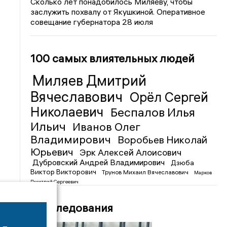
Сколько лет понадобилось Миляеву, чтобы
заслужить похвалу от Якушкиной. Оперативное
совещание губернатора 28 июля
100 самых влиятельных людей
Миляев Дмитрий
Вячеславович
Орёл Сергей
Николаевич
Беспалов Илья
Ильич
Иванов Олег
Владимирович
Воробьев Николай
Юрьевич
Эрк Алексей Алоисович
Дубровский Андрей Владимирович
Дзюба
Виктор Викторович
Трунов Михаил Вячеславович
Марков
Дмитрий Сергеевич
Расследования