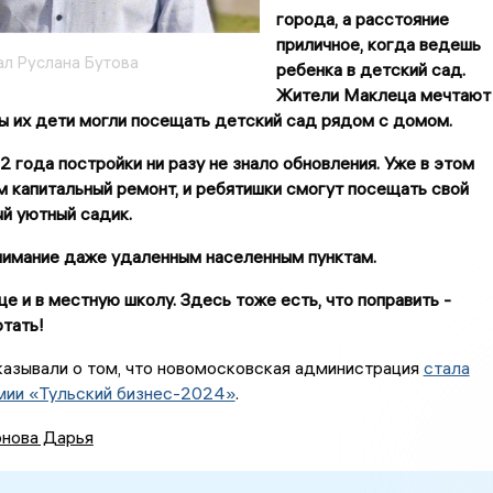
города, а расстояние
приличное, когда ведешь
ал Руслана Бутова
ребенка в детский сад.
Жители Маклеца мечтают
бы их дети могли посещать детский сад рядом с домом.
2 года постройки ни разу не знало обновления. Уже в этом
м капитальный ремонт, и ребятишки смогут посещать свой
й уютный садик.
имание даже удаленным населенным пунктам.
ще и в местную школу. Здесь тоже есть, что поправить -
отать!
казывали о том, что новомосковская администрация
стала
мии «Тульский бизнес-2024»
.
нова Дарья