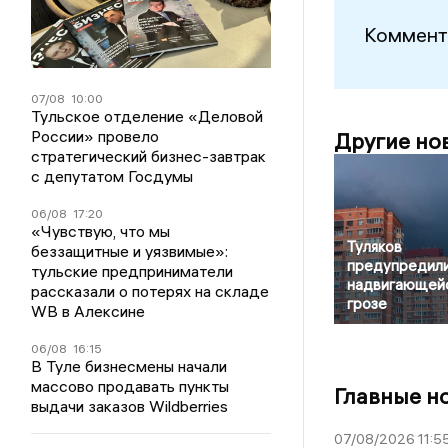
Коммент
07/08
10:00
Тульское отделение «Деловой
России» провело
Другие но
стратегический бизнес-завтрак
с депутатом Госдумы
06/08
17:20
«Чувствую, что мы
Туляков
беззащитные и уязвимые»:
предупредили
тульские предприниматели
надвигающей
рассказали о потерях на складе
грозе
WB в Алексине
06/08
16:15
В Туле бизнесмены начали
массово продавать пункты
Главные н
выдачи заказов Wildberries
07/08/2026 11:5