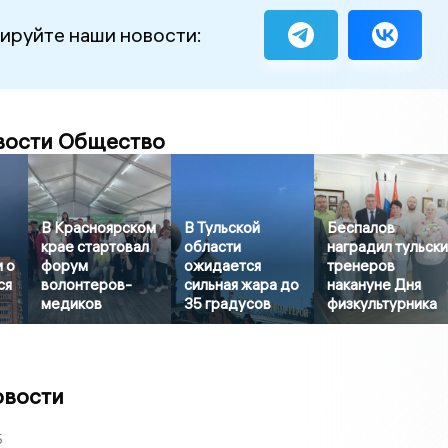
ируйте наши новости:
вости Общество
В Красноярском
В Тульской
Беспалов
крае стартовал
области
наградил тульск
 о
форум
ожидается
тренеров
ся
волонтеров-
сильная жара до
накануне Дня
медиков
35 градусов
физкультурника
овости
5