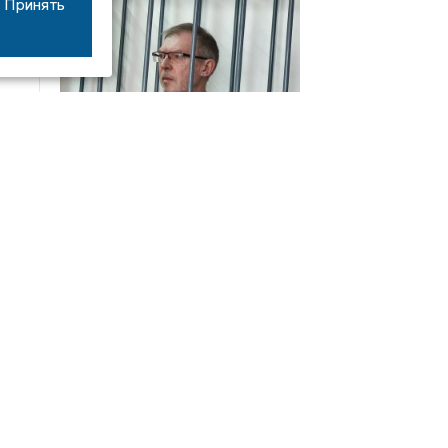
Принять
03/07
19:30
Прения по делу экс-замминистра транспорта
Тулы: гособвинение запросило 11 лет строгого
режима
Интервью
01/08
15:00
«Перевозка денег - только верхушка айсберга»:
инкассатор с 19-летнем стажем рассказал о
профессии без мифов