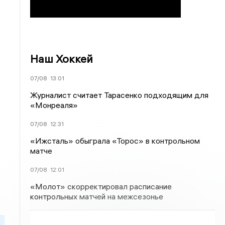
Наш Хоккей
07/08
13:01
Журналист считает Тарасенко подходящим для
«Монреаля»
07/08
12:31
«Ижсталь» обыграла «Торос» в контрольном
матче
07/08
12:01
«Молот» скорректировал расписание
контрольных матчей на межсезонье