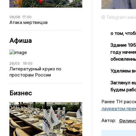
© Telegram-кан
06/08
17:00
Атака мертвецов
о том, что
Афиша
Здание 195
году начне
обновленны
28/03
19:00
Литературный круиз по
Уделяем вн
просторам России
Заглянул е
будем раб
Бизнес
Ранее ТН расс
лауреатом пре
Автор:
Филимо