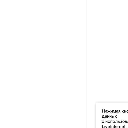
Нажимая кно
данных
с использов
LiveInternet.