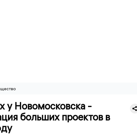
щество
х у Новомосковска -
ация больших проектов в
оду