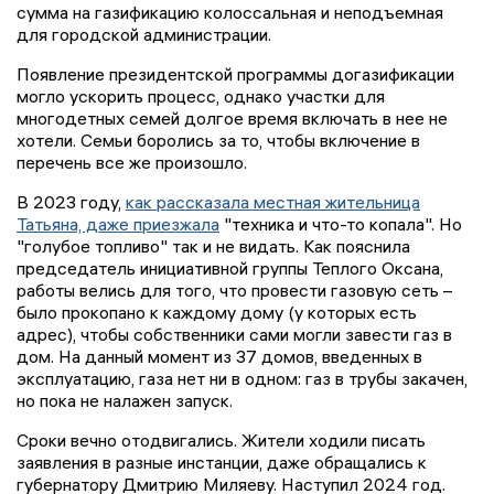
сумма на газификацию колоссальная и неподъемная
для городской администрации.
Появление президентской программы догазификации
могло ускорить процесс, однако участки для
многодетных семей долгое время включать в нее не
хотели. Семьи боролись за то, чтобы включение в
перечень все же произошло.
В 2023 году,
как рассказала местная жительница
Татьяна, даже приезжала
"техника и что-то копала". Но
"голубое топливо" так и не видать. Как пояснила
председатель инициативной группы Теплого Оксана,
работы велись для того, что провести газовую сеть –
было прокопано к каждому дому (у которых есть
адрес), чтобы собственники сами могли завести газ в
дом. На данный момент из 37 домов, введенных в
эксплуатацию, газа нет ни в одном: газ в трубы закачен,
но пока не налажен запуск.
Сроки вечно отодвигались. Жители ходили писать
заявления в разные инстанции, даже обращались к
губернатору Дмитрию Миляеву. Наступил 2024 год.