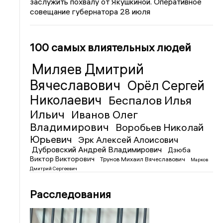
заслужить похвалу от Якушкиной. Оперативное
совещание губернатора 28 июля
100 самых влиятельных людей
Миляев Дмитрий
Вячеславович
Орёл Сергей
Николаевич
Беспалов Илья
Ильич
Иванов Олег
Владимирович
Воробьев Николай
Юрьевич
Эрк Алексей Алоисович
Дубровский Андрей Владимирович
Дзюба
Виктор Викторович
Трунов Михаил Вячеславович
Марков
Дмитрий Сергеевич
Расследования