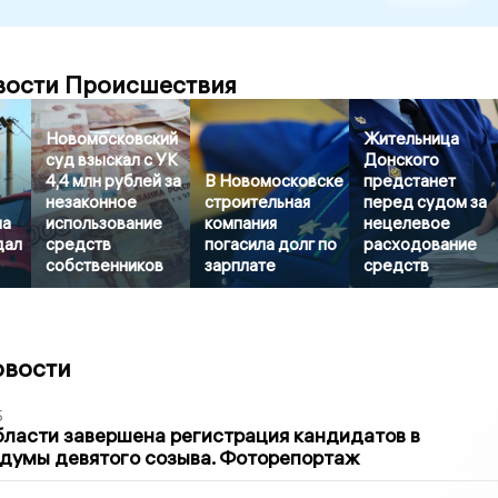
вости Происшествия
Новомосковский
Жительница
суд взыскал с УК
Донского
4,4 млн рублей за
В Новомосковске
предстанет
незаконное
строительная
перед судом за
на
использование
компания
нецелевое
дал
средств
погасила долг по
расходование
собственников
зарплате
средств
овости
5
бласти завершена регистрация кандидатов в
думы девятого созыва. Фоторепортаж