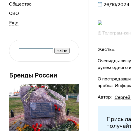
Общество
26/10/2024
СВО
© Телеграм-кан
Жесть».
Очевидцы пишут
рулём одного и
Бренды России
О пострадавших
пробка. Информ
Автор:
Сергей
Присыла
получайт