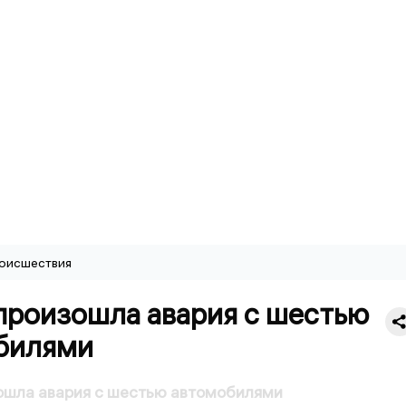
оисшествия
произошла авария с шестью
билями
ошла авария с шестью автомобилями