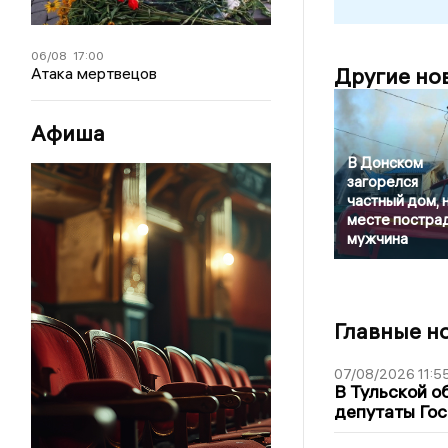
06/08
17:00
Другие но
Атака мертвецов
Афиша
В Донском
загорелся
частный дом, 
месте постра
мужчина
Главные н
07/08/2026 11:5
В Тульской о
депутаты Гос