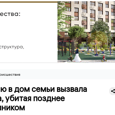
оисшествия
ю в дом семьи вызвала
, убитая позднее
пником