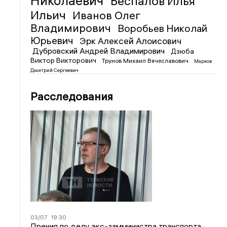
Николаевич
Беспалов Илья
Ильич
Иванов Олег
Владимирович
Воробьев Николай
Юрьевич
Эрк Алексей Алоисович
Дубровский Андрей Владимирович
Дзюба
Виктор Викторович
Трунов Михаил Вячеславович
Марков
Дмитрий Сергеевич
Расследования
03/07
19:30
Прения по делу экс-замминистра транспорта