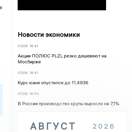
у.
Новости экономики
07/08
18:41
Акции ПОЛЮС PLZL резко дешевеют на
Мосбирже
07/08
18:41
Курс юаня опустился до 11,4936
07/08
16:50
В России производство крупы выросло на 7,1%
АВГУСТ
2026