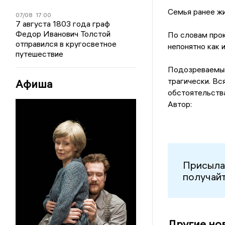
Семья ранее жи
07/08
17:00
7 августа 1803 года граф
Федор Иванович Толстой
По словам прок
отправился в кругосветное
непонятно как 
путешествие
Подозреваемый 
трагически. Вс
Афиша
обстоятельств
Автор:
Присыла
получайт
Другие но