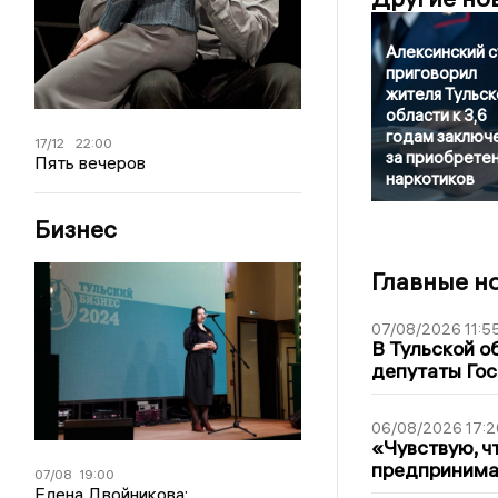
Алексинский 
приговорил
жителя Тульск
области к 3,6
годам заключ
17/12
22:00
за приобрете
Пять вечеров
наркотиков
Бизнес
Главные н
07/08/2026 11:5
В Тульской о
депутаты Гос
06/08/2026 17:2
«Чувствую, ч
предпринимат
07/08
19:00
Елена Двойникова: