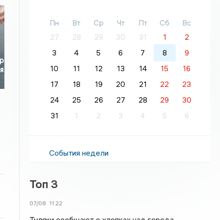
Пн
Вт
Ср
Чт
Пт
Сб
Вс
27
28
29
30
31
1
2
3
4
5
6
7
8
9
р
10
11
12
13
14
15
16
я
17
18
19
20
21
22
23
24
25
26
27
28
29
30
31
1
2
3
4
5
6
События недели
Топ 3
07/08
11:22
Туляки сообщают о хлопках над города