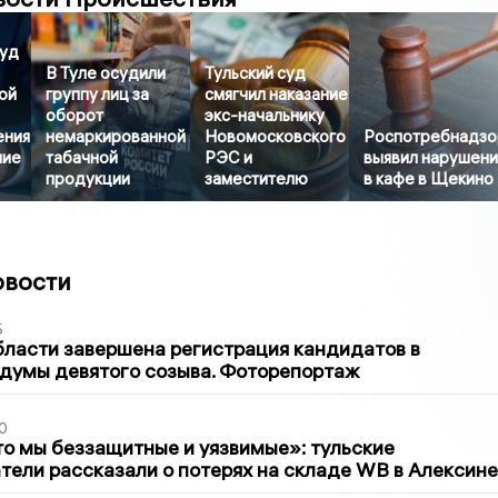
суд
В Туле осудили
Тульский суд
ой
группу лиц за
смягчил наказание
оборот
экс-начальнику
ения
немаркированной
Новомосковского
Роспотребнадзо
ние
табачной
РЭС и
выявил нарушени
продукции
заместителю
в кафе в Щекино
овости
5
бласти завершена регистрация кандидатов в
думы девятого созыва. Фоторепортаж
0
то мы беззащитные и уязвимые»: тульские
ели рассказали о потерях на складе WB в Алексине