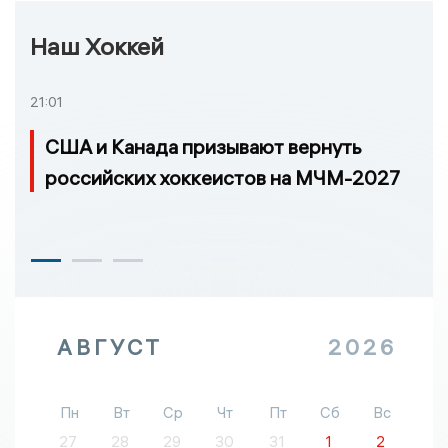
Наш Хоккей
21:01
США и Канада призывают вернуть
российских хоккеистов на МЧМ-2027
АВГУСТ
2026
Пн
Вт
Ср
Чт
Пт
Сб
Вс
27
28
29
30
31
1
2