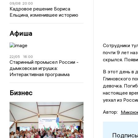
09/08
20:00
Кадровое решение Бориса
Ельцина, изменившее историю
Афиша
Сотрудники тул
почти 9 лет на
22/05
16:00
скрылся. Появи
Старинный промысел России -
дымковская игрушка:
В этот день в 
Интерактивная программа
Глиновского по
девочка. Погиб
Бизнес
настоящее вре
уехал из Росси
Автор:
Микрюк
Подписы