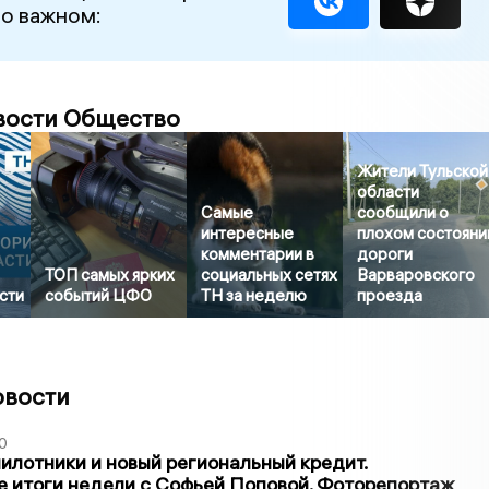
 о важном:
вости Общество
Жители Тульской
области
Самые
сообщили о
интересные
плохом состояни
комментарии в
дороги
ТОП самых ярких
социальных сетях
Варваровского
сти
событий ЦФО
ТН за неделю
проезда
овости
0
илотники и новый региональный кредит.
 итоги недели с Софьей Поповой. Фоторепортаж