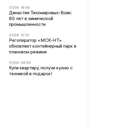
07/08
18:45
Династия Тихомировых-Вовк:
85 лет в химической
промышленности
07/08
10:15
Регоператор «МСК-НТ»
обновляет контейнерный парк в
плановом режиме
07/08
09:05
Купи квартиру, получи кухню с
техникой в подарок!