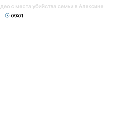
део с места убийства семьи в Алексине
09:01