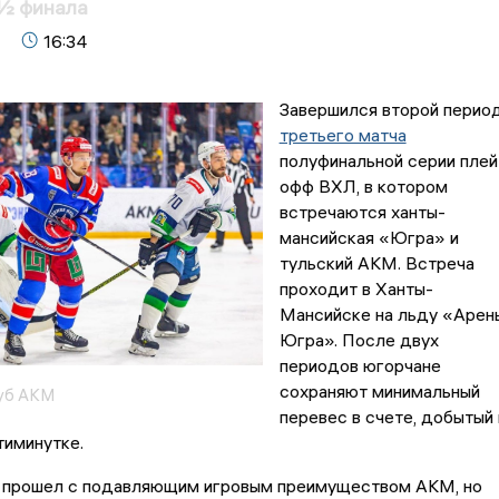
 ½ финала
16:34
Завершился второй перио
третьего матча
полуфинальной серии плей
офф ВХЛ, в котором
встречаются ханты-
мансийская «Югра» и
тульский АКМ. Встреча
проходит в Ханты-
Мансийске на льду «Арен
Югра». После двух
периодов югорчане
сохраняют минимальный
уб АКМ
перевес в счете, добытый 
тиминутке.
 прошел с подавляющим игровым преимуществом АКМ, но