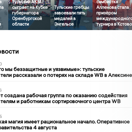
а
Тульский АКМ
самбистка
ла
сыграет на Кубке
Тульские гребцы
Алленова стала
губернатора
завоевали пять
призёром
Оренбургской
медалей в
международног
и
области
Энгельсе
турнира в Кстов
овости
0
то мы беззащитные и уязвимые»: тульские
ели рассказали о потерях на складе WB в Алексине
6
т создана рабочая группа по оказанию содействия
телям и работникам сортировочного центра WB
5
кая магия имеет рациональное начало. Оперативное
авительства 4 августа