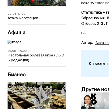
пока туляков п
Статистика мат
06/08
17:00
Атака мертвецов
Вбрасывания: 15
Отборы: 2-3 ; П
Афиша
6+
Автор:
Алекса
30/08
20:00
Настольная ролевая игра (D&D
5 редакции)
Коммент
Бизнес
Другие но
Тульская