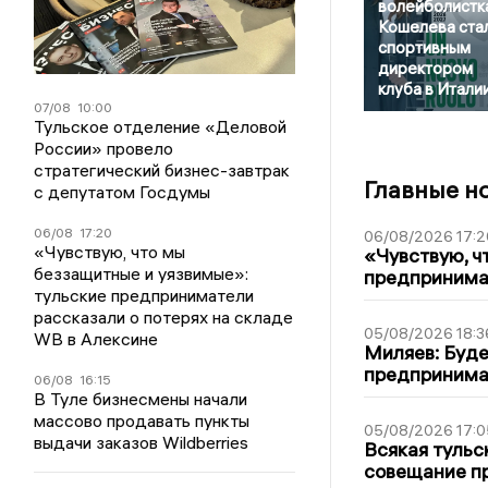
волейболистк
Кошелева ста
спортивным
директором
клуба в Итали
07/08
10:00
Тульское отделение «Деловой
России» провело
стратегический бизнес-завтрак
Главные н
с депутатом Госдумы
06/08
17:20
06/08/2026 17:2
«Чувствую, что мы
«Чувствую, ч
беззащитные и уязвимые»:
предпринимат
тульские предприниматели
рассказали о потерях на складе
05/08/2026 18:3
WB в Алексине
Миляев: Буде
предпринима
06/08
16:15
В Туле бизнесмены начали
массово продавать пункты
05/08/2026 17:0
выдачи заказов Wildberries
Всякая тульс
совещание пр