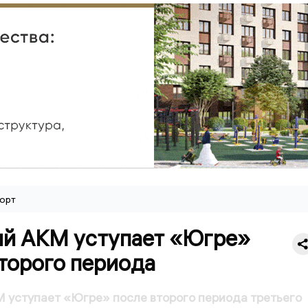
орт
ий АКМ уступает «Югре»
торого периода
 уступает «Югре» после второго периода третьего