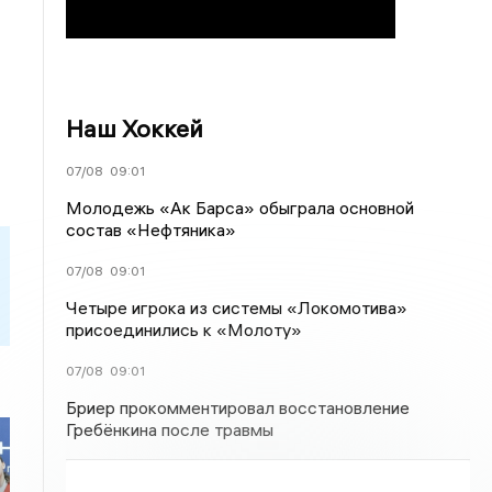
Наш Хоккей
07/08
09:01
Молодежь «Ак Барса» обыграла основной
состав «Нефтяника»
07/08
09:01
Четыре игрока из системы «Локомотива»
присоединились к «Молоту»
07/08
09:01
Бриер прокомментировал восстановление
Гребёнкина после травмы