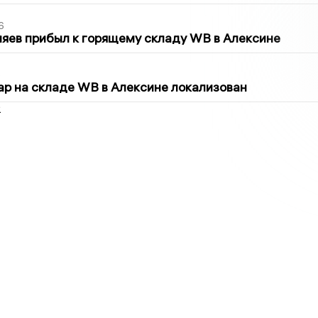
6
яев прибыл к горящему складу WB в Алексине
5
р на складе WB в Алексине локализован
2