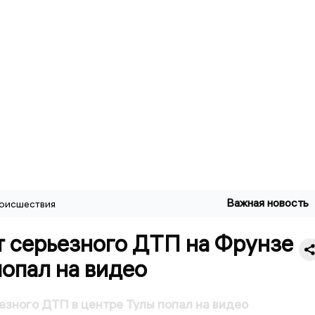
Важная новость
оисшествия
 серьезного ДТП на Фрунзе
попал на видео
зного ДТП в центре Тулы попал на видео