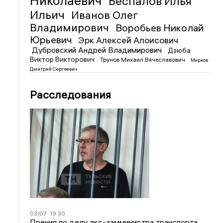
Николаевич
Беспалов Илья
Ильич
Иванов Олег
Владимирович
Воробьев Николай
Юрьевич
Эрк Алексей Алоисович
Дубровский Андрей Владимирович
Дзюба
Виктор Викторович
Трунов Михаил Вячеславович
Марков
Дмитрий Сергеевич
Расследования
03/07
19:30
Прения по делу экс-замминистра транспорта