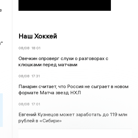
е
Наш Хоккей
й"
08/08
18:01
Овечкин опроверг слухи о разговорах с
клюшками перед матчами
08/08
17:31
Панарин считает, что Россия не сыграет в новом
формате Матча звезд НХЛ
08/08
17:01
Евгений Кузнецов может заработать до 119 млн
рублей в «Сибири»