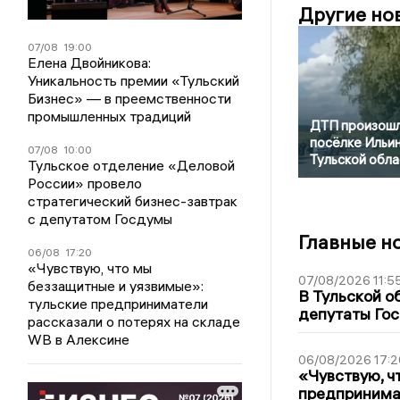
Другие но
07/08
19:00
Елена Двойникова:
Уникальность премии «Тульский
Бизнес» — в преемственности
промышленных традиций
ДТП произошл
посёлке Ильи
07/08
10:00
Тульской обла
Тульское отделение «Деловой
России» провело
стратегический бизнес-завтрак
с депутатом Госдумы
Главные н
06/08
17:20
«Чувствую, что мы
07/08/2026 11:5
беззащитные и уязвимые»:
В Тульской о
тульские предприниматели
депутаты Гос
рассказали о потерях на складе
WB в Алексине
06/08/2026 17:2
«Чувствую, ч
предпринимат