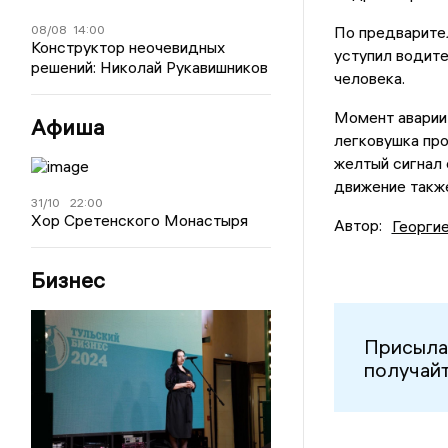
08/08
14:00
По предварите
Конструктор неочевидных
уступил водите
решений: Николай Рукавишников
человека.
Момент аварии 
Афиша
легковушка про
желтый сигнал
движение также
31/10
22:00
Хор Сретенского Монастыря
Автор:
Георги
Бизнес
Присыла
получайт