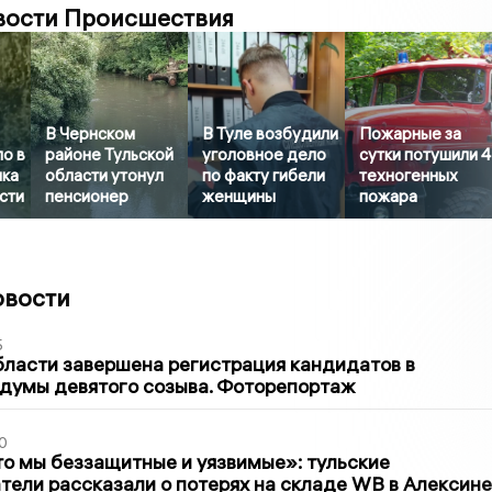
вости Происшествия
В Чернском
В Туле возбудили
Пожарные за
о в
районе Тульской
уголовное дело
сутки потушили 4
нка
области утонул
по факту гибели
техногенных
сти
пенсионер
женщины
пожара
овости
5
бласти завершена регистрация кандидатов в
думы девятого созыва. Фоторепортаж
0
то мы беззащитные и уязвимые»: тульские
ели рассказали о потерях на складе WB в Алексине