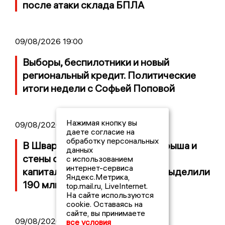
после атаки склада БПЛА
09/08/2026 19:00
Выборы, беспилотники и новый
региональный кредит. Политические
итоги недели с Софьей Поповой
Нажимая кнопку вы
09/08/2026 15:09
даете согласие на
обработку персональных
В Шварцевском обрушились крыша и
данных
стены спортзала школы, на
с использованием
интернет-сервиса
капитальный ремонт которой выделили
Яндекс.Метрика,
190 млн рублей
top.mail.ru, LiveInternet.
На сайте используются
cookie. Оставаясь на
сайте, вы принимаете
09/08/2026 12:30
все условия