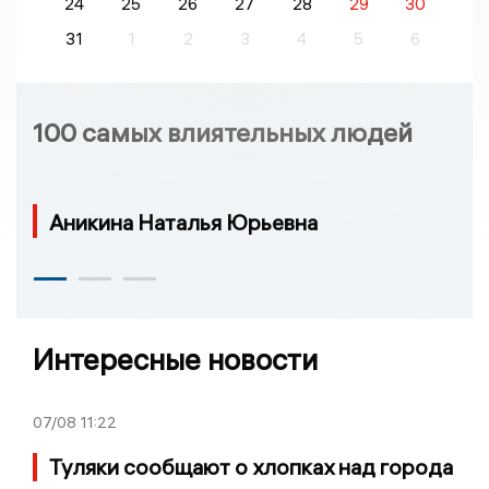
24
25
26
27
28
29
30
31
1
2
3
4
5
6
100 самых влиятельных людей
Аникина Наталья Юрьевна
Интересные новости
07/08
11:22
Туляки сообщают о хлопках над города