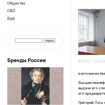
Общество
СВО
Бренды России
© Фото: Тульски
взяточничеств
Высшая квалиф
выдаче его сле
его предварит
Григорий Лось 