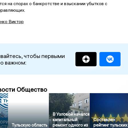
ся на спорах о банкротстве и взыскании убытков с
правляющих.
нко Виктор
вайтесь, чтобы первыми
 о важном:
вости Общество
В Узловой начался
капитальный
Составлен
Тульскую область
ремонт одного из
рейтинг тульских