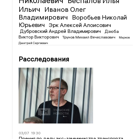
Николаевич
Беспалов Илья
Ильич
Иванов Олег
Владимирович
Воробьев Николай
Юрьевич
Эрк Алексей Алоисович
Дубровский Андрей Владимирович
Дзюба
Виктор Викторович
Трунов Михаил Вячеславович
Марков
Дмитрий Сергеевич
Расследования
03/07
19:30
Прения по делу экс-замминистра транспорта