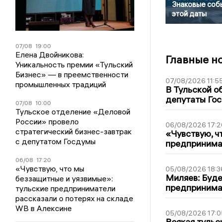
Знаковые соб
этой даты
07/08
19:00
Елена Двойникова:
Главные н
Уникальность премии «Тульский
Бизнес» — в преемственности
07/08/2026 11:5
промышленных традиций
В Тульской о
депутаты Гос
07/08
10:00
Тульское отделение «Деловой
России» провело
06/08/2026 17:2
стратегический бизнес-завтрак
«Чувствую, ч
с депутатом Госдумы
предпринимат
06/08
17:20
«Чувствую, что мы
05/08/2026 18:3
Миляев: Буде
беззащитные и уязвимые»:
предпринима
тульские предприниматели
рассказали о потерях на складе
WB в Алексине
05/08/2026 17:0
Всякая тульс