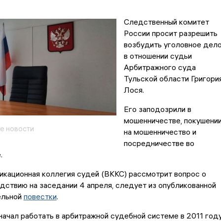
Следственный комитет
России просит разрешить
возбудить уголовное дел
в отношении судьи
Арбитражного суда
Тульской области Григори
Лося.
Его заподозрили в
мошенничестве, покушени
е новости
на мошенничество и
посредничестве во
е.
икационная коллегия судей (ВККС) рассмотрит вопрос о
дствию на заседании 4 апреля, следует из опубликованной
ельной
повестки
.
начал работать в арбитражной судебной системе в 2011 году