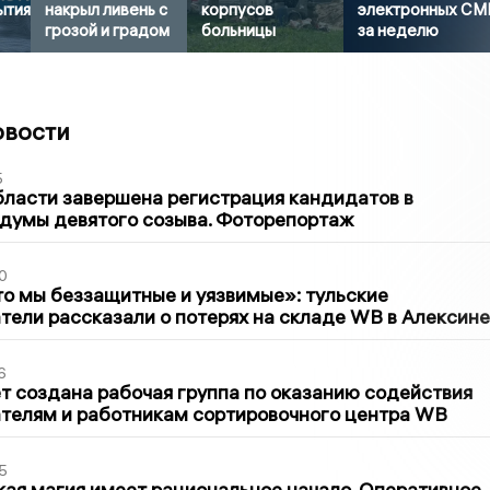
ытия
накрыл ливень с
корпусов
электронных СМ
грозой и градом
больницы
за неделю
овости
5
бласти завершена регистрация кандидатов в
думы девятого созыва. Фоторепортаж
0
то мы беззащитные и уязвимые»: тульские
ели рассказали о потерях на складе WB в Алексине
6
т создана рабочая группа по оказанию содействия
телям и работникам сортировочного центра WB
5
кая магия имеет рациональное начало. Оперативное