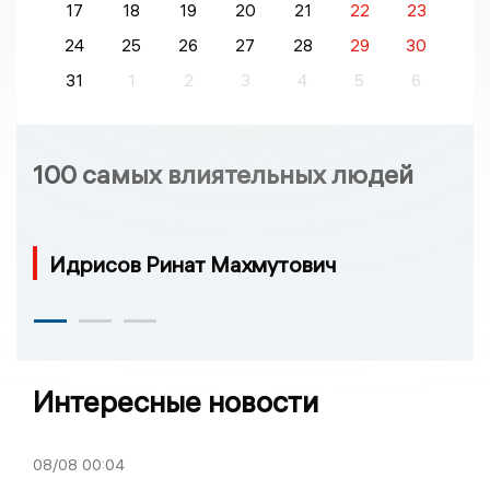
17
18
19
20
21
22
23
24
25
26
27
28
29
30
31
1
2
3
4
5
6
100 самых влиятельных людей
Идрисов Ринат Махмутович
Интересные новости
08/08
00:04