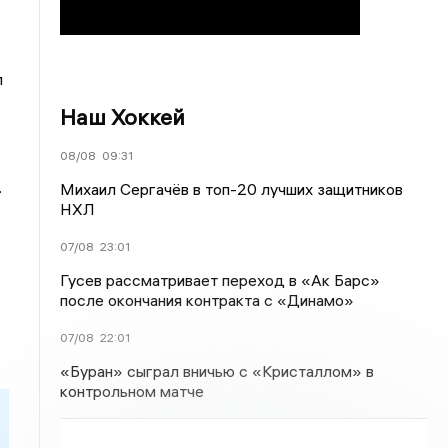
л
Наш Хоккей
.
08/08
09:31
.
Михаил Сергачёв в топ-20 лучших защитников
НХЛ
07/08
23:01
Гусев рассматривает переход в «Ак Барс»
после окончания контракта с «Динамо»
07/08
22:01
«Буран» сыграл вничью с «Кристаллом» в
контрольном матче