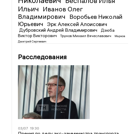
Николаевич
Беспалов Илья
Ильич
Иванов Олег
Владимирович
Воробьев Николай
Юрьевич
Эрк Алексей Алоисович
Дубровский Андрей Владимирович
Дзюба
Виктор Викторович
Трунов Михаил Вячеславович
Марков
Дмитрий Сергеевич
Расследования
03/07
19:30
Прения по делу экс-замминистра транспорта