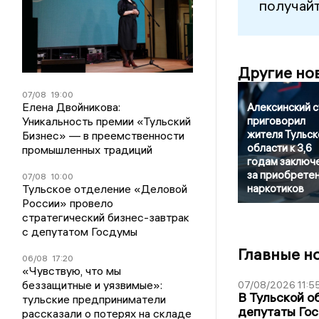
получайт
Другие но
07/08
19:00
Елена Двойникова:
Алексинский 
Уникальность премии «Тульский
приговорил
жителя Тульск
Бизнес» — в преемственности
области к 3,6
промышленных традиций
годам заключ
за приобрете
07/08
10:00
Тульское отделение «Деловой
наркотиков
России» провело
стратегический бизнес-завтрак
с депутатом Госдумы
Главные н
06/08
17:20
«Чувствую, что мы
беззащитные и уязвимые»:
07/08/2026 11:5
В Тульской о
тульские предприниматели
депутаты Гос
рассказали о потерях на складе