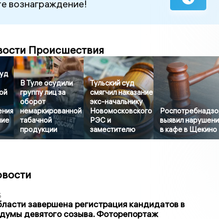
е вознаграждение!
вости Происшествия
суд
В Туле осудили
Тульский суд
ой
группу лиц за
смягчил наказание
оборот
экс-начальнику
ения
немаркированной
Новомосковского
Роспотребнадзо
ние
табачной
РЭС и
выявил нарушени
продукции
заместителю
в кафе в Щекино
овости
5
бласти завершена регистрация кандидатов в
думы девятого созыва. Фоторепортаж