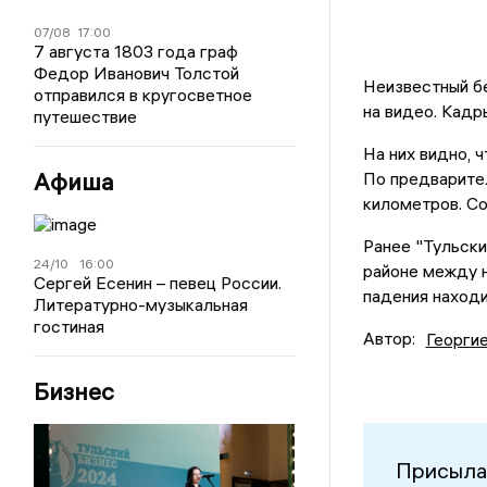
07/08
17:00
7 августа 1803 года граф
Федор Иванович Толстой
Неизвестный бе
отправился в кругосветное
на видео. Кадр
путешествие
На них видно, 
Афиша
По предварите
километров. Со
Ранее "Тульски
24/10
16:00
районе между 
Сергей Есенин – певец России.
падения находи
Литературно-музыкальная
гостиная
Автор:
Георги
Бизнес
Присыла