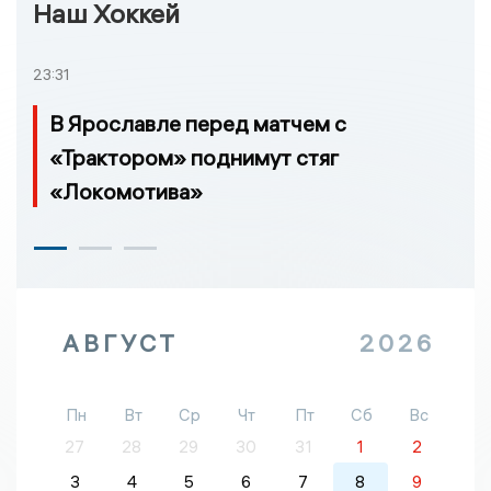
Наш Хоккей
23:31
В Ярославле перед матчем с
«Трактором» поднимут стяг
«Локомотива»
АВГУСТ
2026
Пн
Вт
Ср
Чт
Пт
Сб
Вс
27
28
29
30
31
1
2
3
4
5
6
7
8
9