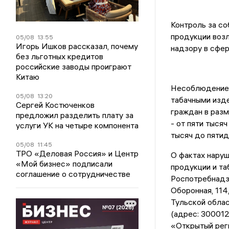
Контроль за со
продукции воз
05/08
13:55
Игорь Ишков рассказал, почему
надзору в сфер
без льготных кредитов
российские заводы проиграют
Китаю
Несоблюдение 
05/08
13:20
табачными изд
Сергей Костюченков
граждан в разм
предложил разделить плату за
- от пяти тыся
услуги УК на четыре компонента
тысяч до пятид
05/08
11:45
ТРО «Деловая Россия» и Центр
О фактах наруш
«Мой бизнес» подписали
продукции и та
соглашение о сотрудничестве
Роспотребнадзо
Оборонная, 114,
Тульской обла
(адрес: 300012,
«Открытый реги