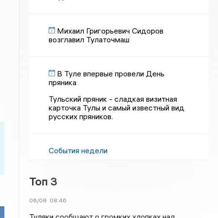
Михаил Григорьевич Сидоров
возглавил Тулаточмаш
В Туле впервые провели День
пряника
Тульский пряник - сладкая визитная
карточка Тулы и самый известный вид
русских пряников.
События недели
Топ 3
06/08
08:46
Туляки сообщают о громких хлопках над