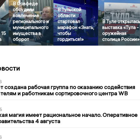
В Совфеде
обсудили
В Тульской
вовлечение
области
регионального и
стартовал
В Туле открылас
муниципального
марафон «Знать,
выставка «Тула -
 15
имущества в
чтобы
оружейная
в
оборот
гордиться!»
столица России»
овости
6
т создана рабочая группа по оказанию содействия
телям и работникам сортировочного центра WB
5
кая магия имеет рациональное начало. Оперативное
авительства 4 августа
6