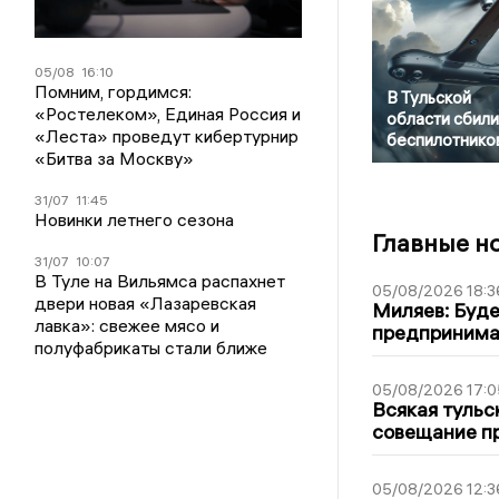
05/08
16:10
Помним, гордимся:
В Тульской
«Ростелеком», Единая Россия и
области сбили
«Леста» проведут кибертурнир
беспилотнико
«Битва за Москву»
31/07
11:45
Новинки летнего сезона
Главные н
31/07
10:07
В Туле на Вильямса распахнет
05/08/2026 18:3
двери новая «Лазаревская
Миляев: Буде
лавка»: свежее мясо и
предпринима
полуфабрикаты стали ближе
05/08/2026 17:0
Всякая тульс
совещание пр
05/08/2026 12:3