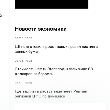
й
Новости экономики
06/08
15:33
ЦБ подготовил проект новых правил листинга
ценных бумаг
06/08
15:23
Стоимость нефти Brent поднялась выше 80
долларов за баррель
06/08
15:10
Где зарплаты растут заметнее? Рейтинг
регионов ЦФО по динамике