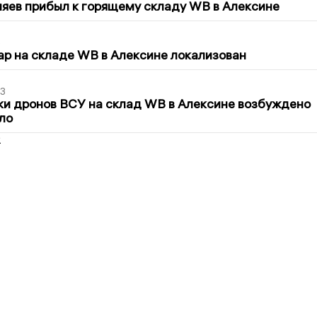
яев прибыл к горящему складу WB в Алексине
5
р на складе WB в Алексине локализован
3
ки дронов ВСУ на склад WB в Алексине возбуждено
ло
2