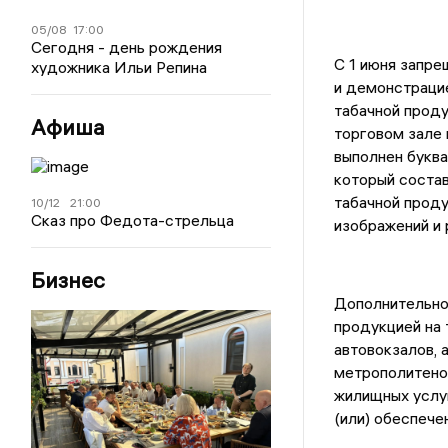
05/08
17:00
Сегодня - день рождения
С 1 июня запре
художника Ильи Репина
и демонстрацие
табачной прод
Афиша
торговом зале 
выполнен буква
который состав
табачной проду
10/12
21:00
Сказ про Федота-стрельца
изображений и 
Бизнес
Дополнительно 
продукцией на 
автовокзалов, 
метрополитено
жилищных услуг
(или) обеспече