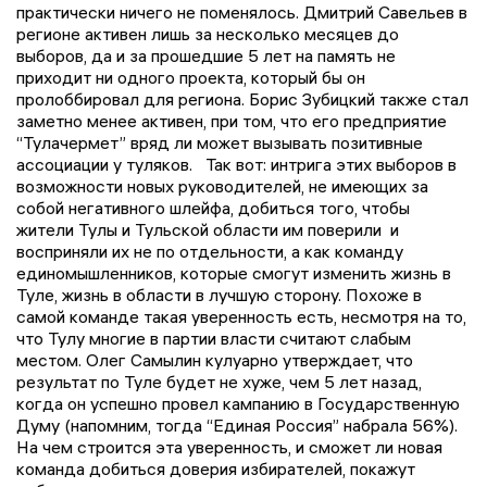
практически ничего не поменялось. Дмитрий Савельев в
регионе активен лишь за несколько месяцев до
выборов, да и за прошедшие 5 лет на память не
приходит ни одного проекта, который бы он
пролоббировал для региона. Борис Зубицкий также стал
заметно менее активен, при том, что его предприятие
“Тулачермет” вряд ли может вызывать позитивные
ассоциации у туляков. Так вот: интрига этих выборов в
возможности новых руководителей, не имеющих за
собой негативного шлейфа, добиться того, чтобы
жители Тулы и Тульской области им поверили и
восприняли их не по отдельности, а как команду
единомышленников, которые смогут изменить жизнь в
Туле, жизнь в области в лучшую сторону. Похоже в
самой команде такая уверенность есть, несмотря на то,
что Тулу многие в партии власти считают слабым
местом. Олег Самылин кулуарно утверждает, что
результат по Туле будет не хуже, чем 5 лет назад,
когда он успешно провел кампанию в Государственную
Думу (напомним, тогда “Единая Россия” набрала 56%).
На чем строится эта уверенность, и сможет ли новая
команда добиться доверия избирателей, покажут