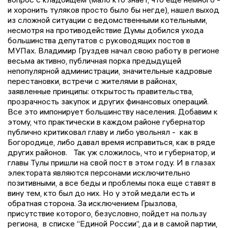
и хоронить туляков просто было бы негде), нашел выход
из сложной ситуации с ведомственными котельными,
несмотря на противодействие Думы добился ухода
большинства депутатов с руководящих постов в
МУПах. Владимир Груздев начал свою работу в регионе
весьма активно, публичная порка предыдущей
непопулярной администрации, значительные кадровые
перестановки, встречи с жителями в районах,
заявленные принципы: открытость правительства,
прозрачность закупок и других финансовых операций.
Все это импонирует большинству населения. Добавим к
этому, что практически в каждом районе губернатор
публично критиковал главу и либо увольнял - как в
Богородице, либо давал время исправиться, как в ряде
других районов. Так уж сложилось, что и губернатор, и
главы Тулы пришли на свой пост в этом году. И в глазах
электората являются персонами исключительно
позитивными, а все беды и проблемы пока еще ставят в
вину тем, кто был до них. Но у этой медали есть и
обратная сторона. За исключением Грызлова,
присутствие которого, безусловно, пойдет на пользу
региона, в списке “Единой России”, да и в самой партии,