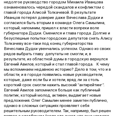
недолгое руководство городом Михаила Иванцова
ознаменовалось чередой скандалов и конфликтом с
главой города Алисой Толкачевой. В результате
Иванцов потерял доверие даже Вячеслава Дудки и
согласился быть вторым в команде Олега Самылина,
который, напомним, пришел к власти вопреки воле
губернатора Дудки. Сменился и глава города. Долгие и
безуспешные попытки городских депутатов снять Алису
Толкачеву все-таки под конец губернаторства
Вячеслава Дудки увенчались успехом. Однако из своих
рядов выбрать главу депутаты не смогли, и, в
результате, из областной думы в городскую вернулся
Евгений Авилов, который и стал главой города. К чему
мы вспоминаем недавнюю историю? Дело в том, что и в
области, и в городе появились новые руководители,
которые, даже если бы и хотели, вряд ли за столь
короткий срок смогли нажить высокий “антирейтинг”.
Евгений Авилов запомнился больше как публичный
политик, который молод, активен, выдвигает новые
предложения. Олег Самылин менее заметен публично,
однако в сложных ситуациях проявляет себя
решительным руководителем. Так, например, был решен
вопрос с кладбищем (мало кто знает, что еще немного -