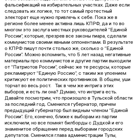
фальсификаций на избирательных участках. Даже если
следовать их логике, то тот самый протестный
электорат еще нужно привлечь к себе. Пока же в
регионе более менее активна лишь КПРФ, да и то во
многом это заслуга местных руководителей “Единой
России”, которые, презрев все законы пиара, сделали
коммунистов своими явными оппонентами. В результате
о КПРФ пишут почти столько же, сколько о “Единой
России”. Можно вспомнить, что 5 лет назад негативные
материалы про коммунистов и другие партии выходили
от “Патриотов России”, сейчас же те ресурсы, которые
рекламируют “Единую Россию”, с таким же упоением
критикуют ее политических противников. В общем, уши
торчат во весь рост. Так в чем же интрига этих
выборов, и есть ли она? Думаю, что интрига есть.
Давайте посмотрим, что произошло в Тульской области
за последний год. Сменился губернатор, причем
предыдущий губернатор был видным членом “Единой
России”. Его, конечно, ближе к выборам из партии
исключили, но все помнят билборды с Дудкой и его
знаменитое обращение перед выборами городских
депутатов. Сменился глава администрации Тулы,