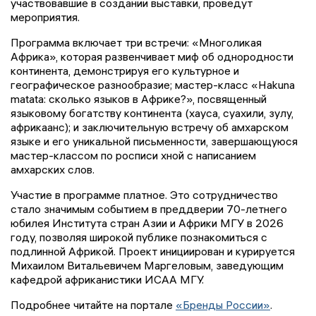
участвовавшие в создании выставки, проведут
мероприятия.
Программа включает три встречи: «Многоликая
Африка», которая развенчивает миф об однородности
континента, демонстрируя его культурное и
географическое разнообразие; мастер-класс «Hakuna
matata: сколько языков в Африке?», посвященный
языковому богатству континента (хауса, суахили, зулу,
африкаанс); и заключительную встречу об амхарском
языке и его уникальной письменности, завершающуюся
мастер-классом по росписи хной с написанием
амхарских слов.
Участие в программе платное. Это сотрудничество
стало значимым событием в преддверии 70-летнего
юбилея Института стран Азии и Африки МГУ в 2026
году, позволяя широкой публике познакомиться с
подлинной Африкой. Проект инициирован и курируется
Михаилом Витальевичем Маргеловым, заведующим
кафедрой африканистики ИСАА МГУ.
Подробнее читайте на портале
«Бренды России»
.