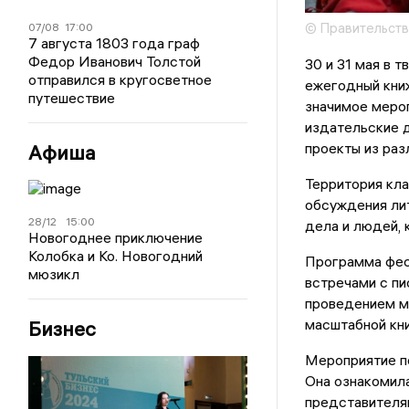
© Правительств
07/08
17:00
7 августа 1803 года граф
Федор Иванович Толстой
30 и 31 мая в 
отправился в кругосветное
ежегодный книж
путешествие
значимое мероп
издательские 
проекты из раз
Афиша
Территория кл
обсуждения лит
28/12
15:00
дела и людей,
Новогоднее приключение
Колобка и Ко. Новогодний
Программа фес
мюзикл
встречами с пи
проведением ма
масштабной кн
Бизнес
Мероприятие по
Она ознакомила
представителям