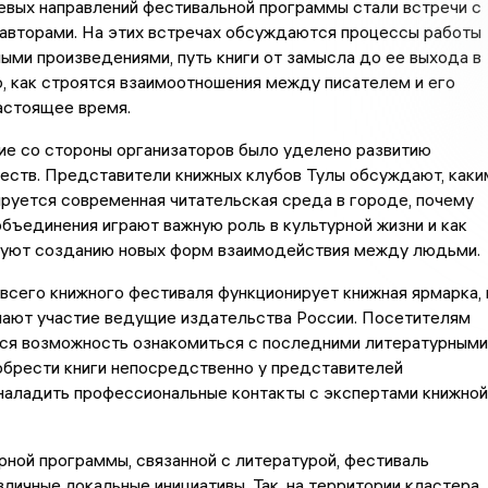
евых направлений фестивальной программы стали встречи с
авторами. На этих встречах обсуждаются процессы работы
ыми произведениями, путь книги от замысла до ее выхода в
то, как строятся взаимоотношения между писателем и его
астоящее время.
ие со стороны организаторов было уделено развитию
еств. Представители книжных клубов Тулы обсуждают, каки
руется современная читательская среда в городе, почему
бъединения играют важную роль в культурной жизни и как
вуют созданию новых форм взаимодействия между людьми.
всего книжного фестиваля функционирует книжная ярмарка, 
мают участие ведущие издательства России. Посетителям
ся возможность ознакомиться с последними литературными
обрести книги непосредственно у представителей
наладить профессиональные контакты с экспертами книжной
ной программы, связанной с литературой, фестиваль
личные локальные инициативы. Так, на территории кластера