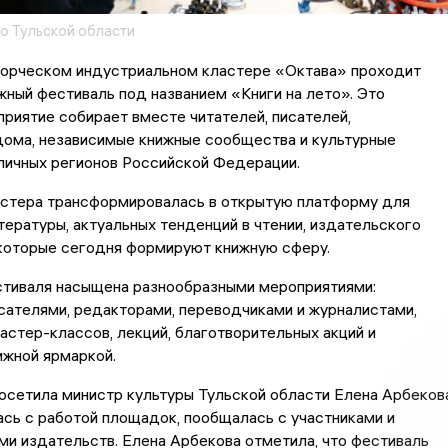
о Тульской области
творческом индустриальном кластере «Октава» проходит
ный фестиваль под названием «Книги на лето». Это
риятие собирает вместе читателей, писателей,
дома, независимые книжные сообщества и культурные
личных регионов Российской Федерации.
астера трансформировалась в открытую платформу для
ературы, актуальных тенденций в чтении, издательского
 которые сегодня формируют книжную сферу.
тиваля насыщена разнообразными мероприятиями:
сателями, редакторами, переводчиками и журналистами,
стер-классов, лекций, благотворительных акций и
ижной ярмаркой.
сетила министр культуры Тульской области Елена Арбекова
сь с работой площадок, пообщалась с участниками и
и издательств. Елена Арбекова отметила, что фестиваль