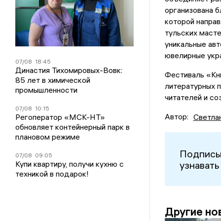
организована б
которой напра
тульских маст
уникальные авт
ювелирные укра
07/08
18:45
Династия Тихомировых-Вовк:
Фестиваль «Кни
85 лет в химической
литературных п
промышленности
читателей и со
07/08
10:15
Автор:
Регоператор «МСК-НТ»
Светла
обновляет контейнерный парк в
плановом режиме
Подписы
07/08
09:05
Купи квартиру, получи кухню с
узнавать
техникой в подарок!
Другие но