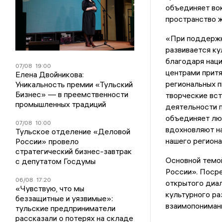
объединяет вок
пространство ж
«При поддержк
развивается ку
благодаря нац
07/08
19:00
центрами прит
Елена Двойникова:
региональных п
Уникальность премии «Тульский
Бизнес» — в преемственности
творческие вс
промышленных традиций
деятельности п
объединяет люд
07/08
10:00
вдохновляют на
Тульское отделение «Деловой
нашего региона
России» провело
стратегический бизнес-завтрак
Основной темо
с депутатом Госдумы
России». Поср
06/08
17:20
открытого диал
«Чувствую, что мы
культурного ра
беззащитные и уязвимые»:
взаимопониман
тульские предприниматели
рассказали о потерях на складе