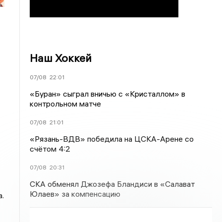
Наш Хоккей
07/08
22:01
«Буран» сыграл вничью с «Кристаллом» в
контрольном матче
07/08
21:01
«Рязань-ВДВ» победила на ЦСКА-Арене со
счётом 4:2
07/08
20:31
СКА обменял Джозефа Бландиси в «Салават
Юлаев» за компенсацию
.