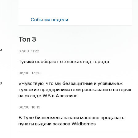
События недели
Топ 3
м
07/08
11:22
Туляки сообщают о хлопках над города
06/08
17:20
в
«Чувствую, что мы беззащитные и уязвимые»:
тульские предприниматели рассказали о потерях
на складе WB в Алексине
06/08
16:15
В Туле бизнесмены начали массово продавать
пункты выдачи заказов Wildberries