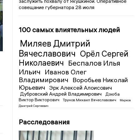
заслужить похвалу от Якушкиной. Оперативное
совещание губернатора 28 июля
100 самых влиятельных людей
а
Миляев Дмитрий
Вячеславович
Орёл Сергей
Николаевич
Беспалов Илья
Ильич
Иванов Олег
Владимирович
Воробьев Николай
Юрьевич
Эрк Алексей Алоисович
Дубровский Андрей Владимирович
Дзюба
Виктор Викторович
Трунов Михаил Вячеславович
Марков
Дмитрий Сергеевич
Расследования