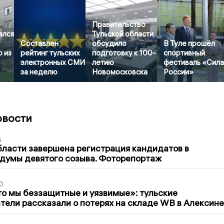
Правительство
ался
Тульской области
Составлен
обсудило
В Туле прошёл
 из
рейтинг тульских
подготовку к 100-
спортивный
электронных СМИ
летию
фестиваль «Сил
за неделю
Новомосковска
России»
овости
5
бласти завершена регистрация кандидатов в
думы девятого созыва. Фоторепортаж
0
то мы беззащитные и уязвимые»: тульские
ели рассказали о потерях на складе WB в Алексине