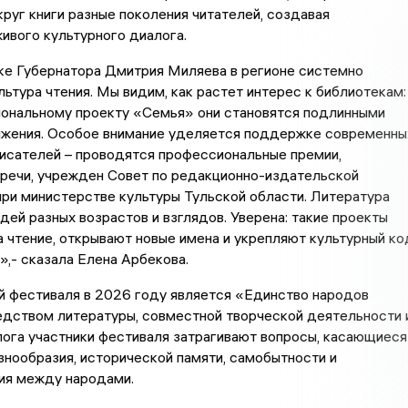
руг книги разные поколения читателей, создавая
ивого культурного диалога.
е Губернатора Дмитрия Миляева в регионе системно
льтура чтения. Мы видим, как растет интерес к библиотекам:
иональному проекту «Семья» они становятся подлинными
яжения. Особое внимание уделяется поддержке современны
исателей – проводятся профессиональные премии,
тречи, учрежден Совет по редакционно-издательской
ри министерстве культуры Тульской области. Литература
ей разных возрастов и взглядов. Уверена: такие проекты
 чтение, открывают новые имена и укрепляют культурный ко
»,- сказала Елена Арбекова.
й фестиваля в 2026 году является «Единство народов
едством литературы, совместной творческой деятельности 
ога участники фестиваля затрагивают вопросы, касающиеся
знообразия, исторической памяти, самобытности и
ия между народами.