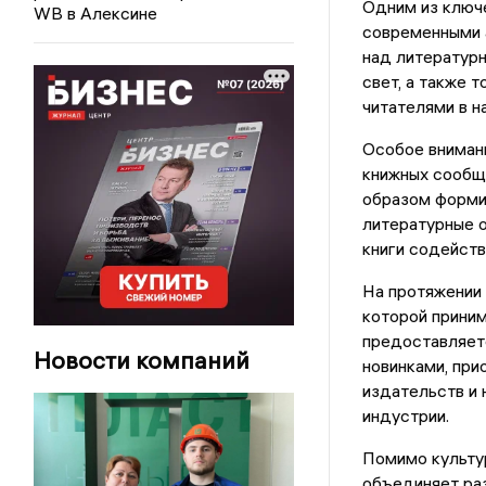
Одним из ключ
WB в Алексине
современными 
над литературн
свет, а также 
читателями в н
Особое вниман
книжных сообщ
образом форми
литературные о
книги содейст
На протяжении 
которой прини
предоставляет
Новости компаний
новинками, при
издательств и 
индустрии.
Помимо культур
объединяет раз