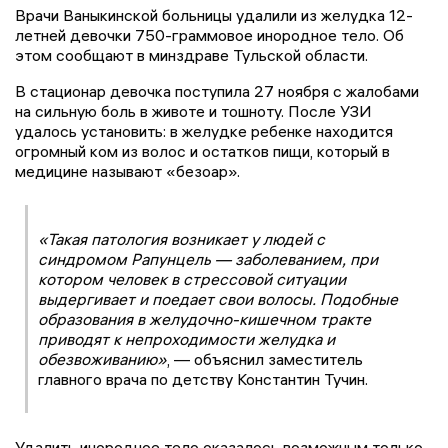
Врачи Ваныкинской больницы удалили из желудка 12-
летней девочки 750-граммовое инородное тело. Об
этом сообщают в минздраве Тульской области.
В стационар девочка поступила 27 ноября с жалобами
на сильную боль в животе и тошноту. После УЗИ
удалось установить: в желудке ребенке находится
огромный ком из волос и остатков пищи, который в
медицине называют «безоар».
«Такая патология возникает у людей с
синдромом Рапунцель — заболеванием, при
котором человек в стрессовой ситуации
выдергивает и поедает свои волосы. Подобные
образования в желудочно-кишечном тракте
приводят к непроходимости желудка и
обезвоживанию»
, — объяснил заместитель
главного врача по детству Константин Тучин.
Удалить инородное тело оказалось возможным только