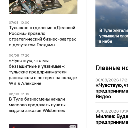
07/08
10:00
Тульское отделение «Деловой
В Туле жители
России» провело
услышали хло
стратегический бизнес-завтрак
в небе
с депутатом Госдумы
06/08
17:20
«Чувствую, что мы
беззащитные и уязвимые»:
Главные н
тульские предприниматели
рассказали о потерях на складе
06/08/2026 17:2
WB в Алексине
«Чувствую, ч
предпринимат
06/08
16:15
Видео
В Туле бизнесмены начали
массово продавать пункты
выдачи заказов Wildberries
05/08/2026 18:3
Миляев: Буде
предпринима