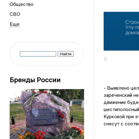
Общество
СВО
©
Бренды России
- Выявлено це
зареченский не
движение буде
шестиполосный.
Курковой при э
снесут с соот