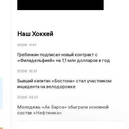
Наш Хоккей
07/08
11:01
Гребенкин подписал новый контракт с
«Филадельфией» на 1,1 млн долларов в год
07/08
10:31
Бывший капитан «Бостона» стал участником
инцидента на велодорожке
07/08
09:01
Молодежь «Ак Барса» обыграла основной
состав «Нефтяника»