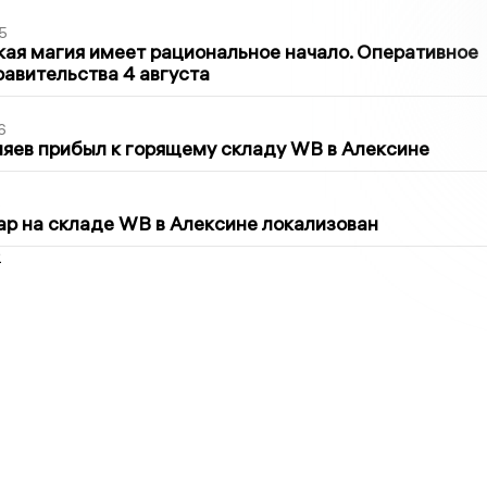
5
кая магия имеет рациональное начало. Оперативное
авительства 4 августа
6
яев прибыл к горящему складу WB в Алексине
5
р на складе WB в Алексине локализован
2