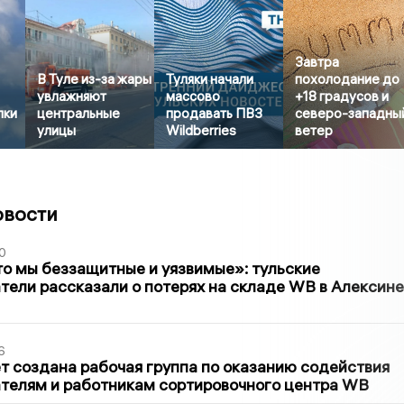
Завтра
В Туле из-за жары
Туляки начали
похолодание до
увлажняют
массово
+18 градусов и
пки
центральные
продавать ПВЗ
северо-западны
улицы
Wildberries
ветер
овости
0
то мы беззащитные и уязвимые»: тульские
ели рассказали о потерях на складе WB в Алексине
6
т создана рабочая группа по оказанию содействия
телям и работникам сортировочного центра WB